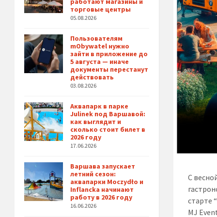
работают магазины и
торговые центры
05.08.2026
Пользователям
mObywatel нужно
зайти в приложение до
5 августа — иначе
документы перестанут
действовать
03.08.2026
Аквапарк в парке
Julinek под Варшавой:
как выглядит и
сколько стоит билет в
2026 году
17.06.2026
Варшава запускает
летний сезон:
С весно
аквапарки Moczydło и
гастрон
Inflancka начинают
работу в 2026 году
старте 
16.06.2026
MJ Even