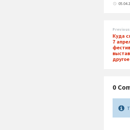
05.04.
Previous
Куда с
7 апре
фестив
выстав
другое
0 Co
T