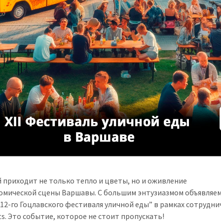
й приходит не только тепло и цветы, но и оживление
омической сцены Варшавы. С большим энтузиазмом объявляем
“12-го Гоцлавского фестиваля уличной еды” в рамках сотрудни
ts. Это событие, которое не стоит пропускать!