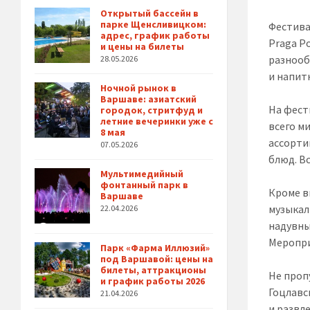
Открытый бассейн в
парке Щенсливицком:
Фестива
адрес, график работы
Praga P
и цены на билеты
разнооб
28.05.2026
и напит
Ночной рынок в
Варшаве: азиатский
На фест
городок, стритфуд и
летние вечеринки уже с
всего м
8 мая
ассорти
07.05.2026
блюд. В
Мультимедийный
фонтанный парк в
Кроме в
Варшаве
музыкал
22.04.2026
надувны
Меропри
Парк «Фарма Иллюзий»
под Варшавой: цены на
билеты, аттракционы
Не проп
и график работы 2026
Гоцлавс
21.04.2026
и развл