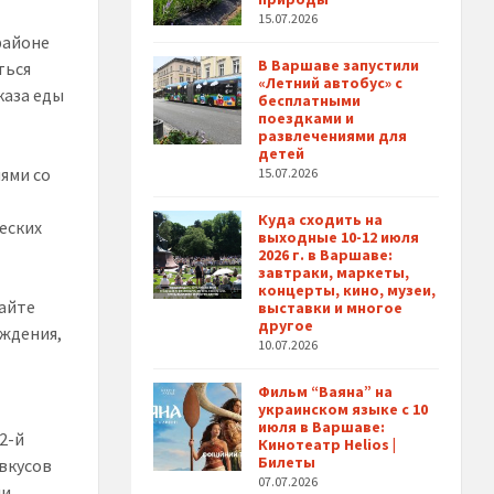
15.07.2026
 районе
В Варшаве запустили
ться
«Летний автобус» с
каза еды
бесплатными
поездками и
развлечениями для
детей
нями со
15.07.2026
Куда сходить на
ческих
выходные 10-12 июля
2026 г. в Варшаве:
завтраки, маркеты,
концерты, кино, музеи,
дайте
выставки и многое
другое
ождения,
10.07.2026
Фильм “Ваяна” на
украинском языке с 10
июля в Варшаве:
2-й
Кинотеатр Helios |
Билеты
вкусов
07.07.2026
ли