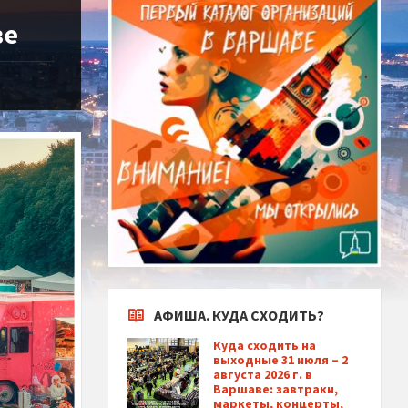
ве
АФИША. КУДА СХОДИТЬ?
Куда сходить на
выходные 31 июля – 2
августа 2026 г. в
Варшаве: завтраки,
маркеты, концерты,