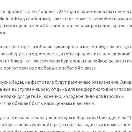
ль пройдет с 5 по 7 апреля 2024 года в парке над Балатонем в
ołudnie. Вход свободный, так что вы можете спокойно наслади
разием предложений без дополнительных расходов, кроме за
ков.
ивале вас ждет изобилие кулинарных изысков. Фудтраки с кух
ира соберутся в одном месте, чтобы предложить вам широкий
мент блюд – от классических бургеров и панкейков до экзоти
се приготовлено с любовью и заботой о вкусе.
кусной еды, на фестивале будут различные развлечения. Ожи
ьные выступления, зону отдыха для комфортного времяпров
е лодки для детей и, конечно, холодное пиво для взрослых.
ятие обещает быть насыщенным и веселым.
устите начало сезона уличной еды в Варшаве. Приходите на “1
кий фестиваль уличной еды”, чтобы насладиться множеством 
ечений. Это отличная возможность провести время с семьей и