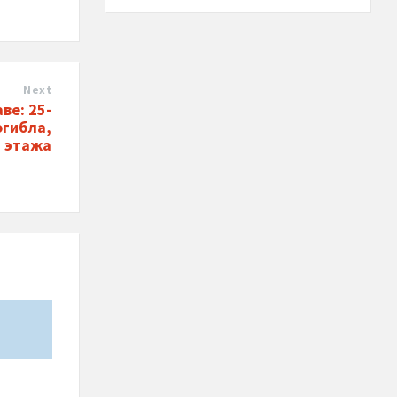
Next
ве: 25-
огибла,
6 этажа