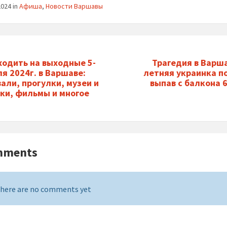
2024
in
Афиша
,
Новости Варшавы
ходить на выходные 5-
Трагедия в Варша
ля 2024г. в Варшаве:
летняя украинка п
али, прогулки, музеи и
выпав с балкона 
ки, фильмы и многое
mments
here are no comments yet