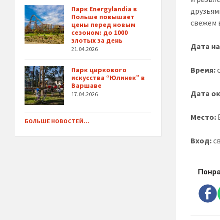
Парк Energylandia в
друзьям
Польше повышает
свежем 
цены перед новым
сезоном: до 1000
злотых за день
Дата н
21.04.2026
Время:
с
Парк циркового
искусства “Юлинек” в
Варшаве
Дата о
17.04.2026
Место:
В
БОЛЬШЕ НОВОСТЕЙ...
Вход:
с
Понра