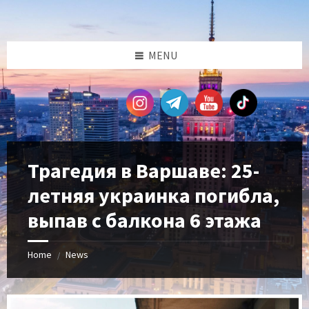
Skip
Skip
Skip
Skip
to
to
to
to
content
left
right
footer
sidebar
sidebar
MENU
Трагедия в Варшаве: 25-
летняя украинка погибла,
выпав с балкона 6 этажа
Home
News
/