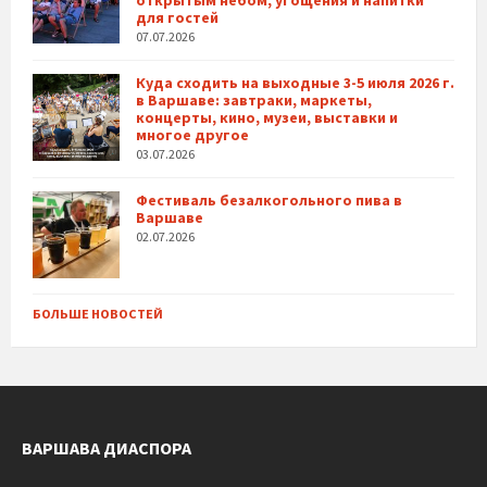
для гостей
07.07.2026
Куда сходить на выходные 3-5 июля 2026 г.
в Варшаве: завтраки, маркеты,
концерты, кино, музеи, выставки и
многое другое
03.07.2026
Фестиваль безалкогольного пива в
Варшаве
02.07.2026
БОЛЬШЕ НОВОСТЕЙ
ВАРШАВА ДИАСПОРА