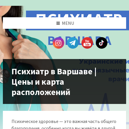
Skip
Skip
Skip
to
to
to
content
left
footer
sidebar
MENU
Психиатр в Варшаве |
Цены и карта
расположений
Психическое здоровье — это важная часть общего
благополучия, особенно когда вы живёте в другой