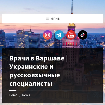
Skip
Skip
Skip
Skip
to
to
to
to
content
left
right
footer
sidebar
sidebar
MENU
Врачи в Варшаве |
Украинские и
русскоязычные
специалисты
Home
News
/