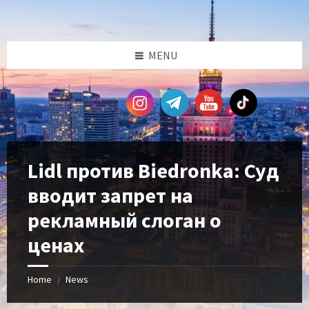
Skip
Skip
Skip
Skip
to
to
to
to
content
left
right
footer
sidebar
sidebar
MENU
Lidl против Biedronka: Суд
вводит запрет на
рекламный слоган о
ценах
Home
News
/