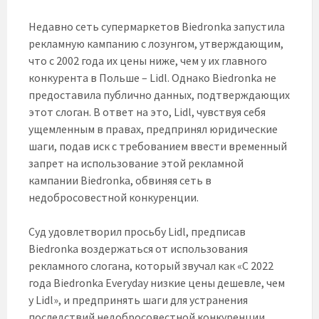
Недавно сеть супермаркетов Biedronka запустила
рекламную кампанию с лозунгом, утверждающим,
что с 2002 года их цены ниже, чем у их главного
конкурента в Польше – Lidl. Однако Biedronka не
предоставила публично данных, подтверждающих
этот слоган. В ответ на это, Lidl, чувствуя себя
ущемленным в правах, предпринял юридические
шаги, подав иск с требованием ввести временный
запрет на использование этой рекламной
кампании Biedronka, обвиняя сеть в
недобросовестной конкуренции.
Суд удовлетворил просьбу Lidl, предписав
Biedronka воздержаться от использования
рекламного слогана, который звучал как «С 2022
года Biedronka Everyday низкие цены дешевле, чем
у Lidl», и предпринять шаги для устранения
последствий недобросовестной конкуренции,