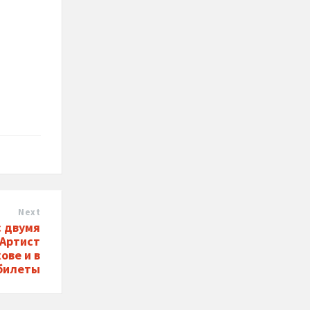
Next
с двумя
 Артист
ове и в
 билеты