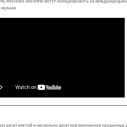
VW, Mercedes или BMW могут конкурировать на международной
-музыка.
рех десятилетий и несколько десятков миллионов проданных 