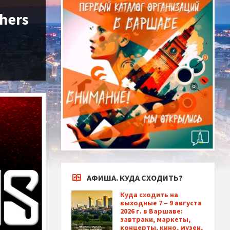
thers
АФИША. КУДА СХОДИТЬ?
Куда сходить на
выходные 7 – 9 августа
2026 г. в Варшаве:
завтраки, маркеты,
концерты, кино, музеи,