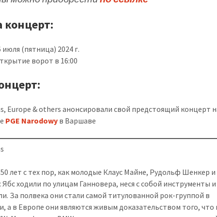
а концерт:
 июля (пятница) 2024 г.
открытие ворот в 16:00
концерт:
ns, Europe & others анонсировали свой предстоящий концерт н
не
PGE Narodowy
в Варшаве
ns
50 лет с тех пор, как молодые Клаус Майне, Рудольф Шенкер и
 Ябс ходили по улицам Ганновера, неся с собой инструменты и
ли. За полвека они стали самой титулованной рок-группой в
и, а в Европе они являются живым доказательством того, что 