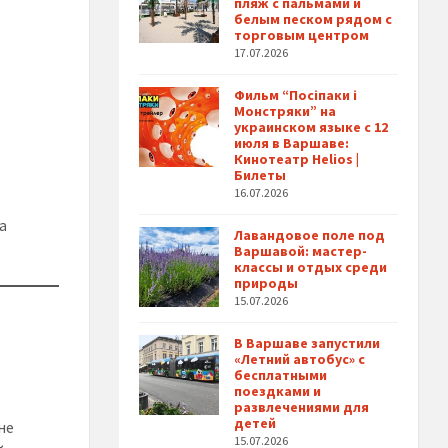
пляж с пальмами и
белым песком рядом с
торговым центром
17.07.2026
Фильм “Посіпаки і
Монстряки” на
украинском языке с 12
июля в Варшаве:
Кинотеатр Helios |
Билеты
16.07.2026
а
Лавандовое поле под
Варшавой: мастер-
классы и отдых среди
природы
15.07.2026
В Варшаве запустили
«Летний автобус» с
бесплатными
поездками и
развлечениями для
детей
не
15.07.2026