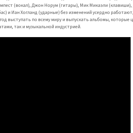
мпест (вокал), Джон Норум (гитары), Мик Микаэли (клавиши)
бас) и Иан Хогланд (ударные) без изменений усердно работают
год выступать по всему миру и выпускать альбомы, которые 
атами, так и музыкальной индустрией.