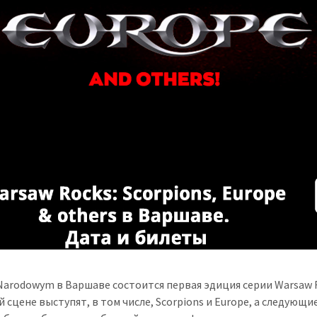
Narodowym в Варшаве состоится первая эдиция серии Warsaw 
 сцене выступят, в том числе, Scorpions и Europe, а следующи