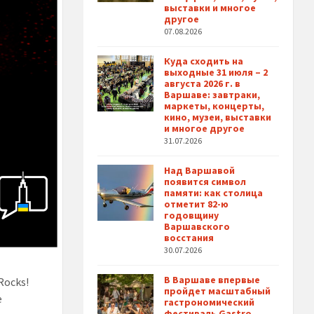
выставки и многое
другое
07.08.2026
Куда сходить на
выходные 31 июля – 2
августа 2026 г. в
Варшаве: завтраки,
маркеты, концерты,
кино, музеи, выставки
и многое другое
31.07.2026
Над Варшавой
появится символ
памяти: как столица
отметит 82-ю
годовщину
Варшавского
восстания
30.07.2026
В Варшаве впервые
Rocks!
пройдет масштабный
е
гастрономический
фестиваль Gastro