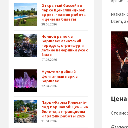
артисты
Открытый бассейн в
парке Щенсливицком:
НОВОЕ О
адрес, график работы
и цены на билеты
Dżem, а
28.05.2026
Ночной рынок в
Варшаве: азиатский
городок, стритфуд и
летние вечеринки уже с
8 мая
07.05.2026
Мультимедийный
фонтанный парк в
Варшаве
22.04.2026
Цена
Парк «Фарма Иллюзий»
под Варшавой: цены на
билеты, аттракционы
Стоимос
и график работы 2026
21.04.2026
Билет