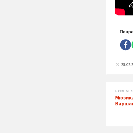
Понра
25.02.
Previous
Мюзикл
Варшав