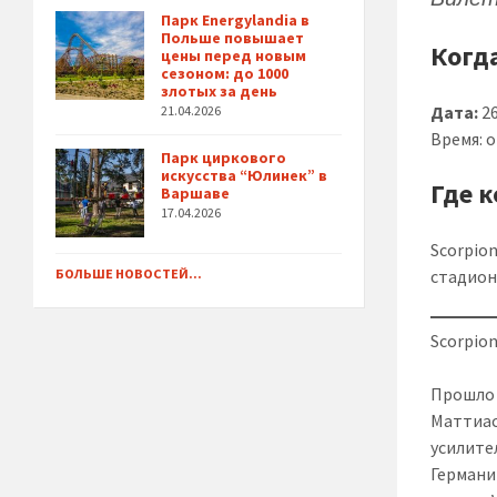
Парк Energylandia в
Польше повышает
Когд
цены перед новым
сезоном: до 1000
злотых за день
Дата:
26
21.04.2026
Время: 
Парк циркового
искусства “Юлинек” в
Где 
Варшаве
17.04.2026
Scorpio
стадио
БОЛЬШЕ НОВОСТЕЙ...
Scorpio
Прошло 
Маттиас
усилите
Германи