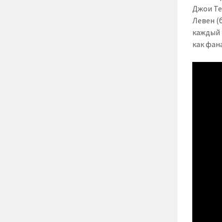
Джои Те
Левен (
каждый 
как фан