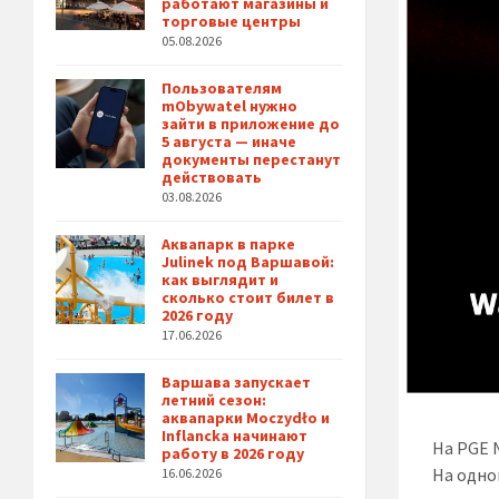
работают магазины и
торговые центры
05.08.2026
Пользователям
mObywatel нужно
зайти в приложение до
5 августа — иначе
документы перестанут
действовать
03.08.2026
Аквапарк в парке
Julinek под Варшавой:
как выглядит и
сколько стоит билет в
2026 году
17.06.2026
Варшава запускает
летний сезон:
аквапарки Moczydło и
Inflancka начинают
На PGE 
работу в 2026 году
На одной
16.06.2026