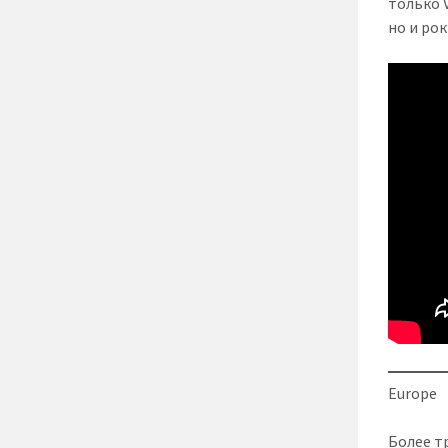
только 
но и рок
Europe
Более т