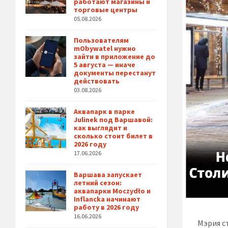
работают магазины и
торговые центры
05.08.2026
Пользователям
mObywatel нужно
зайти в приложение до
5 августа — иначе
документы перестанут
действовать
03.08.2026
Аквапарк в парке
Julinek под Варшавой:
как выглядит и
сколько стоит билет в
2026 году
17.06.2026
Варшава запускает
летний сезон:
аквапарки Moczydło и
Inflancka начинают
работу в 2026 году
16.06.2026
Мэрия с