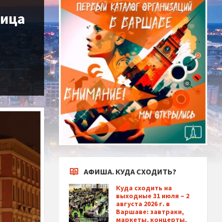
лица
АФИША. КУДА СХОДИТЬ?
Куда сходить на
выходные 31 июля – 2
августа 2026 г. в
Варшаве: завтраки,
маркеты, концерты,