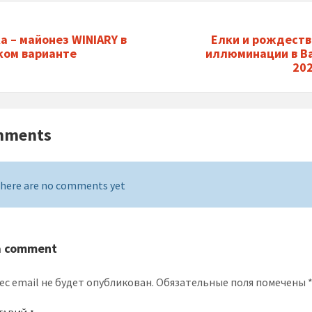
а – майонез WINIARY в
Елки и рождест
ком варианте
иллюминации в В
20
mments
here are no comments yet
a comment
ес email не будет опубликован.
Обязательные поля помечены