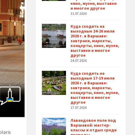
кино, музеи, выставки
и многое другое
31.07.2026
Куда сходить на
выходные 24-26 июля
2026 г. в Варшаве:
завтраки, маркеты,
концерты, кино, музеи,
выставки и многое
другое
24.07.2026
Куда сходить на
выходные 17-19 июля
2026 г. в Варшаве:
завтраки, маркеты,
концерты, кино, музеи,
выставки и многое
другое
17.07.2026
Лавандовое поле под
Варшавой: мастер-
классы и отдых среди
laris
природы