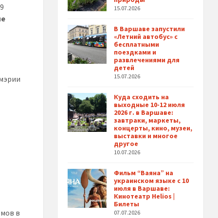
39
15.07.2026
ые
В Варшаве запустили
«Летний автобус» с
бесплатными
поездками и
развлечениями для
детей
15.07.2026
 мэрии
Куда сходить на
выходные 10-12 июля
2026 г. в Варшаве:
завтраки, маркеты,
концерты, кино, музеи,
выставки и многое
другое
10.07.2026
Фильм “Ваяна” на
украинском языке с 10
июля в Варшаве:
Кинотеатр Helios |
Билеты
емов в
07.07.2026