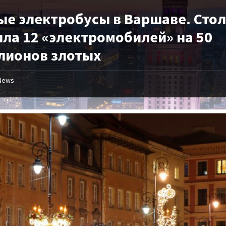
ые электробусы в Варшаве. Сто
ила 12 «электромобилей» на 50
лионов злотых
News