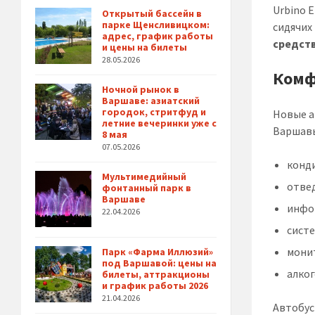
Urbino E
Открытый бассейн в
парке Щенсливицком:
сидячих 
адрес, график работы
средст
и цены на билеты
28.05.2026
Комф
Ночной рынок в
Варшаве: азиатский
городок, стритфуд и
Новые а
летние вечеринки уже с
Варшавы
8 мая
07.05.2026
конд
Мультимедийный
отвед
фонтанный парк в
Варшаве
инфо
22.04.2026
сист
мони
Парк «Фарма Иллюзий»
под Варшавой: цены на
алко
билеты, аттракционы
и график работы 2026
21.04.2026
Автобус