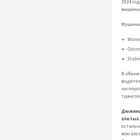
2024 год
машины 
Машины 
Woro
Ostr
Stal
В объем
водител
эксплуа
транспо
Дюжина 
злотых
остальн
млн зло