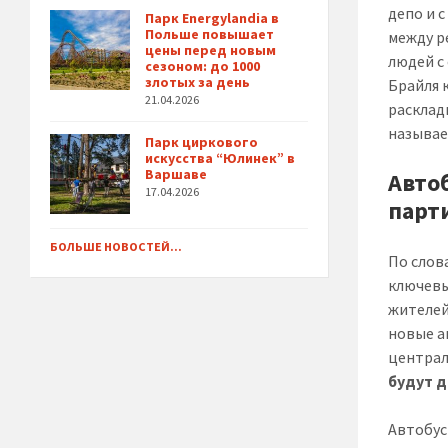
депо и 
Парк Energylandia в
Польше повышает
между р
цены перед новым
людей с
сезоном: до 1000
злотых за день
Брайля 
21.04.2026
расклад
называе
Парк циркового
искусства “Юлинек” в
Варшаве
Авто
17.04.2026
парт
БОЛЬШЕ НОВОСТЕЙ...
По слов
ключевы
жителей
новые а
централ
будут д
Автобус