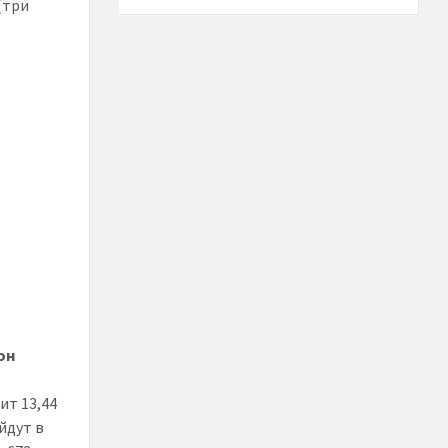
 (три
он
ит 13,44
йдут в