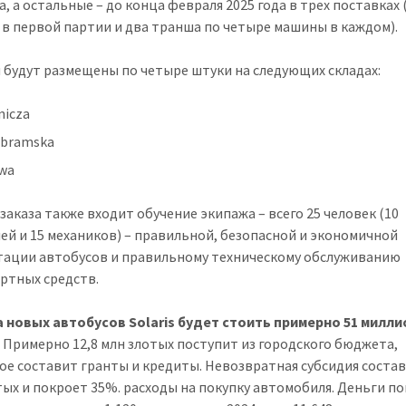
а, а остальные – до конца февраля 2025 года в трех поставках
в первой партии и два транша по четыре машины в каждом).
будут размещены по четыре штуки на следующих складах:
nicza
obramska
owa
 заказа также входит обучение экипажа – всего 25 человек (10
ей и 15 механиков) – правильной, безопасной и экономичной
тации автобусов и правильному техническому обслуживанию
ртных средств.
новых автобусов Solaris будет стоить примерно 51 милли
.
Примерно 12,8 млн злотых поступит из городского бюджета,
ое составит гранты и кредиты. Невозвратная субсидия состав
тых и покроет 35%. расходы на покупку автомобиля. Деньги по