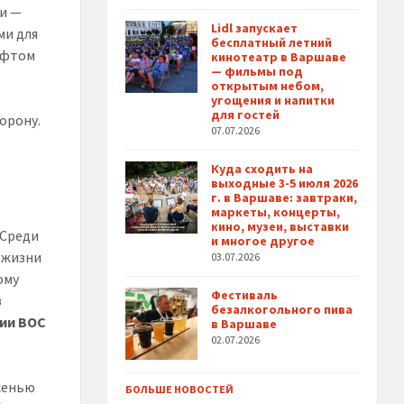
ми —
Lidl запускает
ми для
бесплатный летний
ифтом
кинотеатр в Варшаве
— фильмы под
открытым небом,
угощения и напитки
для гостей
торону.
07.07.2026
Куда сходить на
выходные 3-5 июля 2026
г. в Варшаве: завтраки,
маркеты, концерты,
кино, музеи, выставки
 Среди
и многое другое
е жизни
03.07.2026
ому
Фестиваль
з
безалкогольного пива
нии ВОС
в Варшаве
02.07.2026
осенью
БОЛЬШЕ НОВОСТЕЙ