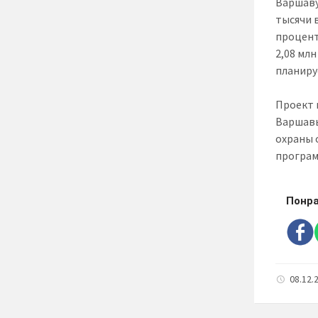
Варшаву 
тысячи 
процент
2,08 млн
планируе
Проект 
Варшавы
охраны 
програм
Понра
08.12.