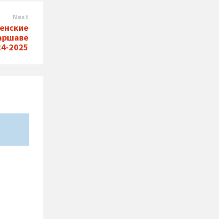
Next
венские
аршаве
24-2025
*