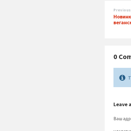
Previous
Новинк
веганс
0 Co
T
Leave 
Ваш адр