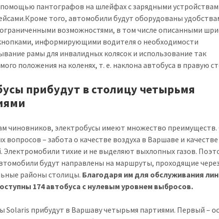
с помощью пантографов на шлейфах с зарядными устройства
ейсами.Кроме того, автомобили будут оборудованы удобства
 ограниченными возможностями, в том числе описанными шр
кнопками, информирующими водителя о необходимости
ывание рамы для инвалидных колясок и использование так
мого положения на коленях, т. е. наклона автобуса в правую с
бусы прибудут в столицу четырьмя
иями
ам чиновников, электробусы имеют множество преимуществ.
х вопросов – забота о качестве воздуха в Варшаве и качеств
. Электромобили тихие и не выделяют выхлопных газов. Поэт
втомобили будут направлены на маршруты, проходящие чере
ьные районы столицы.
Благодаря им для обслуживания ли
оступны 174 автобуса с нулевым уровнем выбросов.
ы Solaris прибудут в Варшаву четырьмя партиями. Первый – 