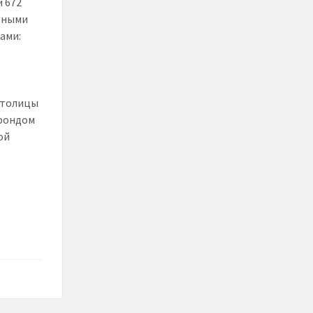
и 672
отными
ами:
столицы
 фондом
ой