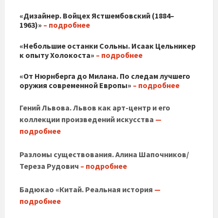
«Дизайнер. Войцех Ястшембовский (1884–
1963)»
– подробнее
«Небольшие останки Сольны. Исаак Цельникер
к опыту Холокоста»
– подробнее
«От Нюрнберга до Милана. По следам лучшего
оружия современной Европы»
– подробнее
Гений Львова. Львов как арт-центр и его
коллекции произведений искусства
—
подробнее
Разломы существования. Алина Шапочников/
Тереза ​​Рудович
– подробнее
Бадюкао «Китай. Реальная история
—
подробнее