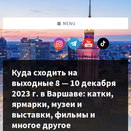
Skip
Skip
Skip
Skip
to
to
to
to
content
left
right
footer
sidebar
sidebar
MENU
Куда сходить на
выходные 8 — 10 декабря
2023 г. в Варшаве: катки,
ярмарки, музеи и
выставки, фильмы и
многое другое