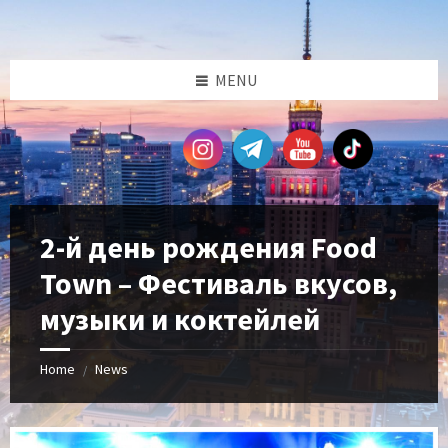
Skip
Skip
Skip
Skip
to
to
to
to
content
left
right
footer
sidebar
sidebar
MENU
2-й день рождения Food
Town – Фестиваль вкусов,
музыки и коктейлей
Home
News
/