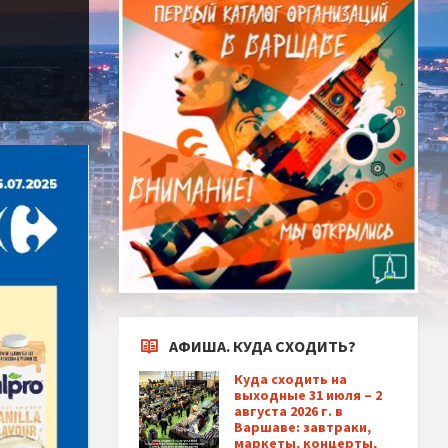
АФИША. КУДА СХОДИТЬ?
Куда сходить на
выходные 31 июля – 2
августа 2026 г. в
Варшаве: завтраки,
маркеты, концерты,