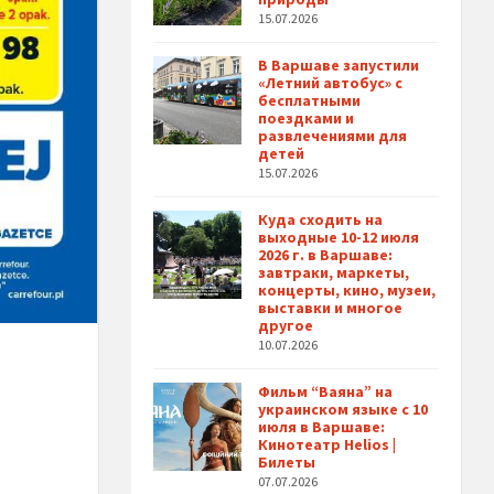
15.07.2026
В Варшаве запустили
«Летний автобус» с
бесплатными
поездками и
развлечениями для
детей
15.07.2026
Куда сходить на
выходные 10-12 июля
2026 г. в Варшаве:
завтраки, маркеты,
концерты, кино, музеи,
выставки и многое
другое
10.07.2026
Фильм “Ваяна” на
украинском языке с 10
июля в Варшаве:
Кинотеатр Helios |
Билеты
07.07.2026