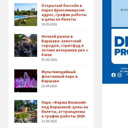
Открытый бассейн в
парке Щенсливицком:
адрес, график работы
и цены на билеты
28.05.2026
Ночной рынок в
Варшаве: азиатский
городок, стритфуд и
летние вечеринки уже с
8 мая
07.05.2026
Мультимедийный
фонтанный парк в
Варшаве
22.04.2026
Парк «Фарма Иллюзий»
под Варшавой: цены на
билеты, аттракционы
и график работы 2026
21.04.2026