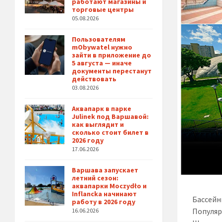
работают магазины и
торговые центры
05.08.2026
Пользователям
mObywatel нужно
зайти в приложение до
5 августа — иначе
документы перестанут
действовать
03.08.2026
Аквапарк в парке
Julinek под Варшавой:
как выглядит и
сколько стоит билет в
2026 году
17.06.2026
Варшава запускает
летний сезон:
аквапарки Moczydło и
Inflancka начинают
Бассейн
работу в 2026 году
Популяр
16.06.2026