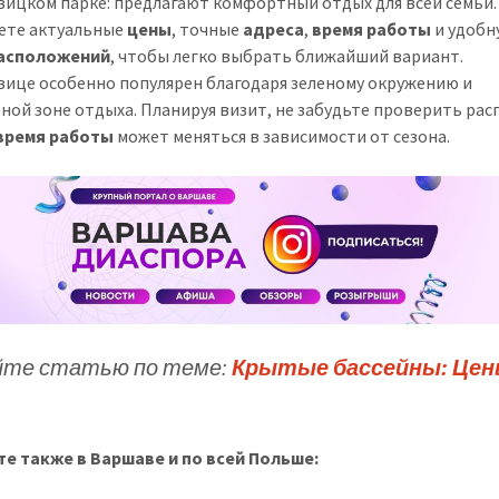
ицком парке: предлагают комфортный отдых для всей семьи.
ете актуальные
цены
, точные
адреса
,
время работы
и удобн
расположений
, чтобы легко выбрать ближайший вариант.
ице особенно популярен благодаря зеленому окружению и
ной зоне отдыха. Планируя визит, не забудьте проверить рас
время работы
может меняться в зависимости от сезона.
те статью по теме:
Крытые бассейны: Цен
е также в Варшаве и по всей Польше: