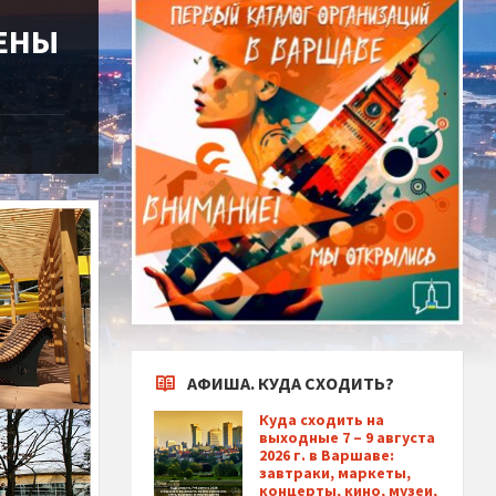
ЦЕНЫ
АФИША. КУДА СХОДИТЬ?
Куда сходить на
выходные 7 – 9 августа
2026 г. в Варшаве:
завтраки, маркеты,
концерты, кино, музеи,