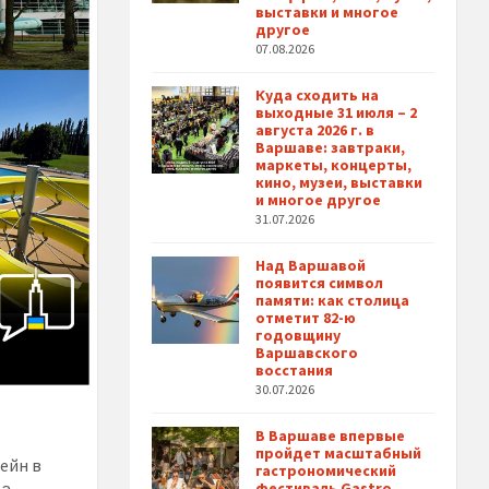
выставки и многое
другое
07.08.2026
Куда сходить на
выходные 31 июля – 2
августа 2026 г. в
Варшаве: завтраки,
маркеты, концерты,
кино, музеи, выставки
и многое другое
31.07.2026
Над Варшавой
появится символ
памяти: как столица
отметит 82-ю
годовщину
Варшавского
восстания
30.07.2026
В Варшаве впервые
пройдет масштабный
ейн в
гастрономический
фестиваль Gastro