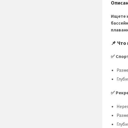
Описан
Ищете 
бассейн
плавани
📌 Что
✅ Спор
Разме
Глуби
✅ Рекр
Нере
Разме
Глуби