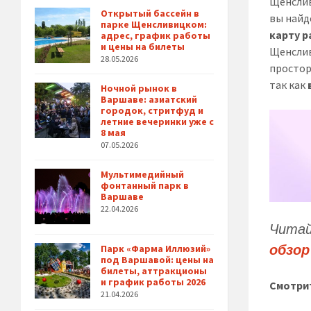
Щенслив
Открытый бассейн в
вы найд
парке Щенсливицком:
карту 
адрес, график работы
и цены на билеты
Щенслив
28.05.2026
простор
так как
Ночной рынок в
Варшаве: азиатский
городок, стритфуд и
летние вечеринки уже с
8 мая
07.05.2026
Мультимедийный
фонтанный парк в
Варшаве
22.04.2026
Читай
обзор
Парк «Фарма Иллюзий»
под Варшавой: цены на
билеты, аттракционы
и график работы 2026
Смотрит
21.04.2026