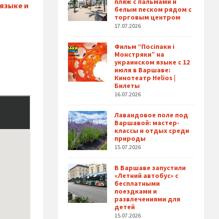
пляж с пальмами и
языке и
белым песком рядом с
торговым центром
17.07.2026
Фильм “Посіпаки і
Монстряки” на
украинском языке с 12
июля в Варшаве:
Кинотеатр Helios |
Билеты
16.07.2026
Лавандовое поле под
Варшавой: мастер-
классы и отдых среди
природы
15.07.2026
В Варшаве запустили
«Летний автобус» с
бесплатными
поездками и
развлечениями для
детей
15.07.2026