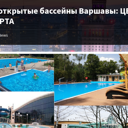
 открытые бассейны Варшавы: 
АРТА
News