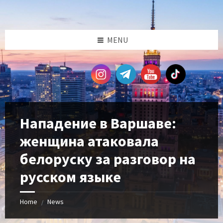
Skip
Skip
Skip
Skip
to
to
to
to
content
left
right
footer
sidebar
sidebar
MENU
Нападение в Варшаве:
женщина атаковала
белоруску за разговор на
русском языке
Home
News
/