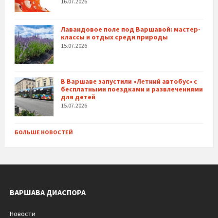
16.07.2026
Лавандовое поле под Варшавой: мастер-
классы и отдых среди природы
15.07.2026
В Варшаве запустили «Летний автобус» с
бесплатными поездками и развлечениями
для детей
15.07.2026
БОЛЬШЕ НОВОСТЕЙ
ВАРШАВА ДИАСПОРА
Новости