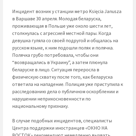
Инцидент возник у станции метро Księcia Janusza
в Варшаве 30 апреля. Молодая беларуска,
проживающая в Польше уже около шести лет,
столкнулась с агрессией местной пары. Когда
девушка гуляла со своей подругой и общалась на
русском языке, к ним подошли поляк и полячка.
Полячка грубо потребовала, чтобы они
“возвращались в Украину”, а затем плюнула
беларуске в лицо. Ситуация переросла в
физическую схватку после того, как беларуска
ответила на нападение. Полиция уже приступила к
расследованию дела о публичном оскорблении и
нарушении неприкосновенности по
национальному признаку.
В случае подобных инцидентов, специалисты
Центра поддержки иностранцев «ОКНО НА
ВОСТОК» рекомендуют немедленно вызвать