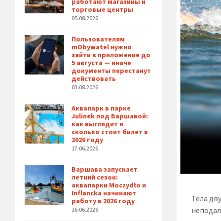
работают магазины и
торговые центры
05.08.2026
Пользователям
mObywatel нужно
зайти в приложение до
5 августа — иначе
документы перестанут
действовать
03.08.2026
Аквапарк в парке
Julinek под Варшавой:
как выглядит и
сколько стоит билет в
2026 году
17.06.2026
Варшава запускает
летний сезон:
аквапарки Moczydło и
Inflancka начинают
Тела дв
работу в 2026 году
неподал
16.06.2026