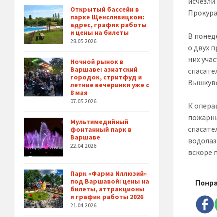
исчезли
Открытый бассейн в
Прокура
парке Щенсливицком:
адрес, график работы
и цены на билеты
В понед
28.05.2026
о двух 
них уча
Ночной рынок в
Варшаве: азиатский
спасате
городок, стритфуд и
Вышкувс
летние вечеринки уже с
8 мая
07.05.2026
К опера
пожарны
Мультимедийный
спасате
фонтанный парк в
Варшаве
водолаз
22.04.2026
вскоре 
Парк «Фарма Иллюзий»
под Варшавой: цены на
Понра
билеты, аттракционы
и график работы 2026
21.04.2026