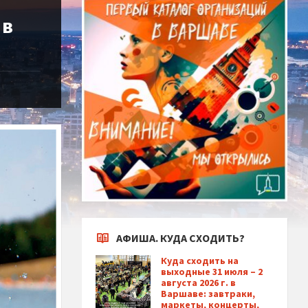
 в
АФИША. КУДА СХОДИТЬ?
Куда сходить на
выходные 31 июля – 2
августа 2026 г. в
Варшаве: завтраки,
маркеты, концерты,