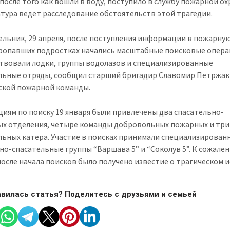
 после того как вошли в воду, поступило в службу пожарной ох
тура ведет расследование обстоятельств этой трагедии.
ельник, 29 апреля, после поступления информации в пожарну
пропавших подростках начались масштабные поисковые опера
ствовали лодки, группы водолазов и специализированные
льные отряды, сообщил старший бригадир Славомир Петржак
кой пожарной команды.
циям по поиску 19 января были привлечены два спасательно-
х отделения, четыре команды добровольных пожарных и три
льных катера. Участие в поисках принимали специализирован
но-спасательные группы “Варшава 5” и “Соколув 5”. К сожале
после начала поисков было получено известие о трагическом и
вилась статья? Поделитесь с друзьями и семьей