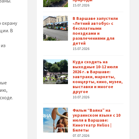
раны.
15.07.2026
В Варшаве запустили
ю охрану
«Летний автобус» с
бесплатными
ции. В
поездками и
развлечениями для
детей
 из
15.07.2026
Куда сходить на
выходные 10-12 июля
2026 г. в Варшаве:
завтраки, маркеты,
концерты, кино, музеи,
ные
выставки и многое
нию,
другое
сходе.
10.07.2026
Фильм “Ваяна” на
украинском языке с 10
июля в Варшаве:
Кинотеатр Helios |
Билеты
07.07.2026