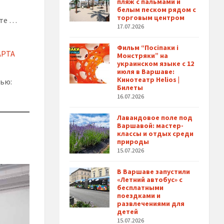
пляж с пальмами и
белым песком рядом с
торговым центром
йте …
17.07.2026
Фильм “Посіпаки і
АРТА
Монстряки” на
украинском языке с 12
июля в Варшаве:
Кинотеатр Helios |
тью:
Билеты
16.07.2026
Лавандовое поле под
Варшавой: мастер-
классы и отдых среди
природы
15.07.2026
В Варшаве запустили
«Летний автобус» с
бесплатными
поездками и
развлечениями для
детей
15.07.2026