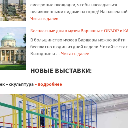
смотровые площадки, чтобы насладиться
великолепными видами на город! На нашем са
Читать далее
Бесплатные дни в музеи Варшавы + ОБЗОР и К
В большинство музеев Варшавы можно войти
бесплатно в один из дней недели. Читайте ста
Выходные и …
Читать далее
НОВЫЕ ВЫСТАВКИ:
ек – скульптура
– ​​
подробнее