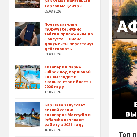
работают магазины и
торговые центры
05.08.2026
Пользователям
mObywatel нужно
зайти в приложение до
5 августа — иначе
документы перестанут
действовать
03.08.2026
Аквапарк в парке
Julinek под Варшавой:
как выглядит и
сколько стоит билет в
2026 году
17.06.2026
Варшава запускает
летний сезон:
аквапарки Moczydło и
Inflancka начинают
работу в 2026 году
16.06.2026
Топ 