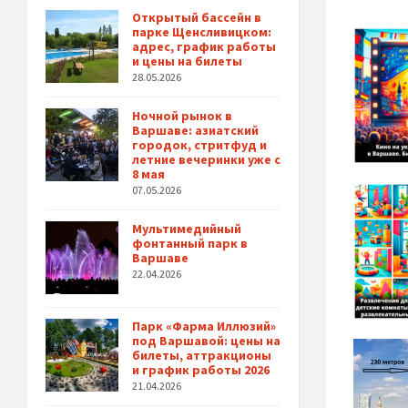
Открытый бассейн в
парке Щенсливицком:
адрес, график работы
и цены на билеты
28.05.2026
Ночной рынок в
Варшаве: азиатский
городок, стритфуд и
летние вечеринки уже с
8 мая
07.05.2026
Мультимедийный
фонтанный парк в
Варшаве
22.04.2026
Парк «Фарма Иллюзий»
под Варшавой: цены на
билеты, аттракционы
и график работы 2026
21.04.2026