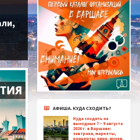
али,
АФИША. КУДА СХОДИТЬ?
Куда сходить на
выходные 7 – 9 августа
2026 г. в Варшаве:
завтраки, маркеты,
концерты, кино, музеи,