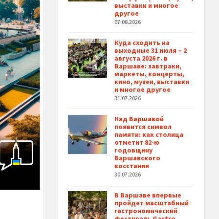
выставки и многое
другое
07.08.2026
Куда сходить на
выходные 31 июля – 2
августа 2026 г. в
Варшаве: завтраки,
маркеты, концерты,
кино, музеи, выставки
и многое другое
31.07.2026
Над Варшавой
появится символ
памяти: как столица
отметит 82-ю
годовщину
Варшавского
восстания
30.07.2026
В Варшаве впервые
пройдет масштабный
гастрономический
фестиваль Gastro