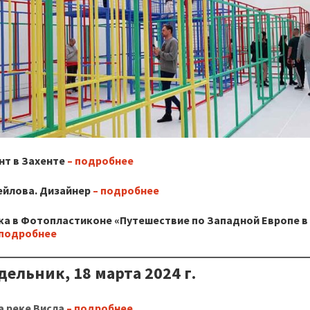
нт в Захенте
– подробнее
ейлова. Дизайнер
– подробнее
а в Фотопластиконе «Путешествие по Западной Европе в 
 подробнее
ельник, 18 марта 2024 г.
а реке Висла
– подробнее