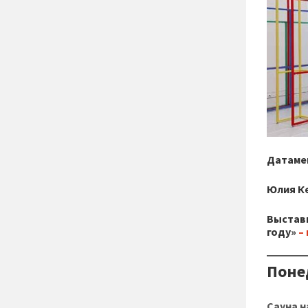
Датаме
Юлия К
Выставк
году»
–
Понед
Сауна н