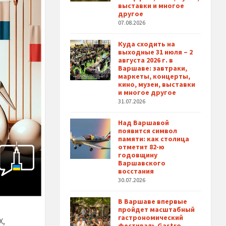
выставки и многое
другое
07.08.2026
Куда сходить на
выходные 31 июля – 2
августа 2026 г. в
Варшаве: завтраки,
маркеты, концерты,
кино, музеи, выставки
и многое другое
31.07.2026
Над Варшавой
появится символ
памяти: как столица
отметит 82-ю
годовщину
Варшавского
восстания
30.07.2026
В Варшаве впервые
пройдет масштабный
гастрономический
X,
фестиваль Gastro