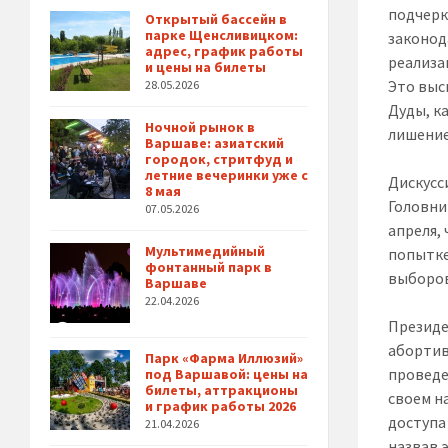
подчерк
Открытый бассейн в
парке Щенсливицком:
законод
адрес, график работы
реализа
и цены на билеты
Это выс
28.05.2026
Дуды, к
Ночной рынок в
лишение
Варшаве: азиатский
городок, стритфуд и
летние вечеринки уже с
Дискусс
8 мая
Головни
07.05.2026
апреля,
Мультимедийный
попытке
фонтанный парк в
выборов
Варшаве
22.04.2026
Президе
абортив
Парк «Фарма Иллюзий»
проведе
под Варшавой: цены на
билеты, аттракционы
своем н
и график работы 2026
доступа
21.04.2026
назвав 