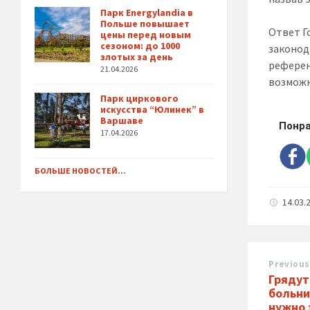
Парк Energylandia в
Польше повышает
Ответ Г
цены перед новым
сезоном: до 1000
законод
злотых за день
референ
21.04.2026
возможн
Парк циркового
искусства “Юлинек” в
Варшаве
Понра
17.04.2026
БОЛЬШЕ НОВОСТЕЙ...
14.03.
Previous
Грядут
больни
нужно 