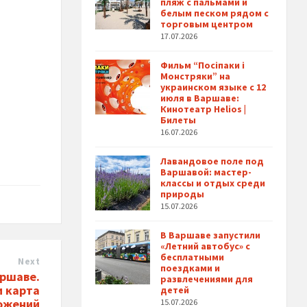
пляж с пальмами и
белым песком рядом с
торговым центром
17.07.2026
я
Фильм “Посіпаки і
Монстряки” на
украинском языке с 12
июля в Варшаве:
Кинотеатр Helios |
Билеты
16.07.2026
Лавандовое поле под
Варшавой: мастер-
классы и отдых среди
природы
15.07.2026
В Варшаве запустили
«Летний автобус» с
бесплатными
Next
поездками и
аршаве.
развлечениями для
и карта
детей
ожений
15.07.2026