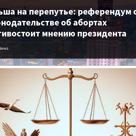
ьша на перепутье: референдум 
онодательстве об абортах
тивостоит мнению президента
News