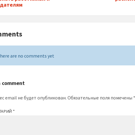
одателям
mments
here are no comments yet
a comment
ес email не будет опубликован.
Обязательные поля помечены
ТАРИЙ
*