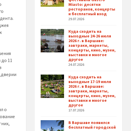
о
Miasto: десятки
ресторанов, концерты
го
и бесплатный вход
дента.
29.07.2026
джея
Куда сходить на
к
выходные 24-26 июля
2026 г. в Варшаве:
завтраки, маркеты,
концерты, кино, музеи,
шения
выставки и многое
другое
 до 11
24.07.2026
в
еддверии
Куда сходить на
выходные 17-19 июля
2026 г. в Варшаве:
завтраки, маркеты,
и
концерты, кино, музеи,
выставки и многое
другое
ил о
17.07.2026
рование
В Варшаве появился
тних,
бесплатный городской