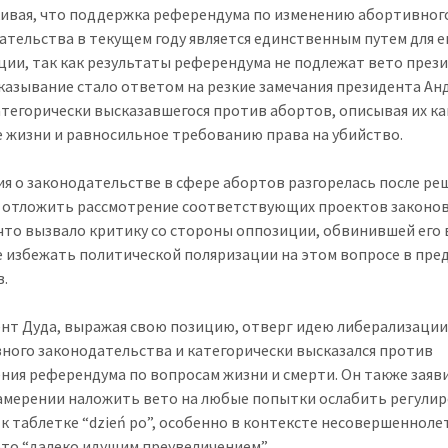
ивая, что поддержка референдума по изменению абортивног
ательства в текущем году является единственным путем для е
ции, так как результаты референдума не подлежат вето прези
казывание стало ответом на резкие замечания президента Ан
атегорически высказавшегося против абортов, описывая их ка
 жизни и равносильное требованию права на убийство.
ия о законодательстве в сфере абортов разгорелась после ре
 отложить рассмотрение соответствующих проектов законов
 что вызвало критику со стороны оппозиции, обвинившей его 
 избежать политической поляризации на этом вопросе в пр
.
нт Дуда, выражая свою позицию, отверг идею либерализаци
ного законодательства и категорически высказался против
ния референдума по вопросам жизни и смерти. Он также заяв
амерении наложить вето на любые попытки ослабить регули
 к таблетке “dzień po”, особенно в контексте несовершенноле
это “далеко идущим преувеличением”.