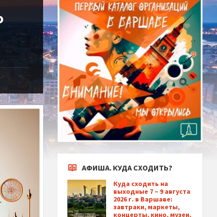
о
АФИША. КУДА СХОДИТЬ?
Куда сходить на
выходные 7 – 9 августа
2026 г. в Варшаве:
завтраки, маркеты,
концерты, кино, музеи,