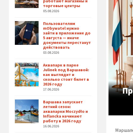
работают магазины и
торговые центры
05.08.2026
Пользователям
mObywatel нужно
зайти в приложение до
5 августа — иначе
документы перестанут
действовать
03.08.2026
Аквапарк в парке
Julinek под Варшавой:
как выглядит и
сколько стоит билет в
2026 году
17.06.2026
Варшава запускает
летний сезон:
аквапарки Moczydło и
Inflancka начинают
работу в 2026 году
16.06.2026
Маршало