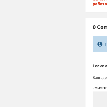
работ
0 Co
T
Leave 
Ваш адр
КОММЕН