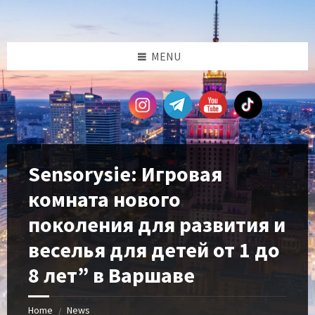
Skip
Skip
Skip
Skip
to
to
to
to
content
left
right
footer
sidebar
sidebar
MENU
Sensorysie: Игровая
комната нового
поколения для развития и
веселья для детей от 1 до
8 лет” в Варшаве
Home
News
/