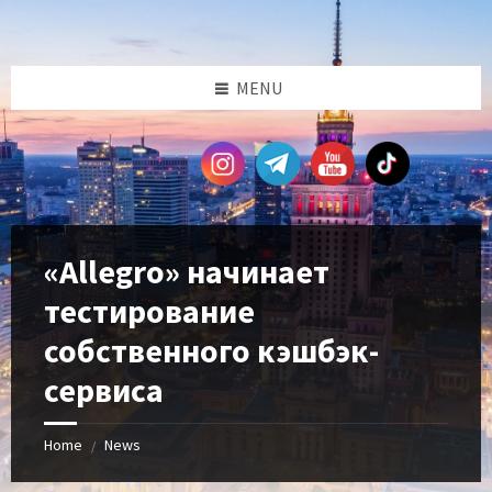
Skip
Skip
Skip
Skip
to
to
to
to
content
left
right
footer
sidebar
sidebar
MENU
«Allegro» начинает
тестирование
собственного кэшбэк-
сервиса
Home
News
/