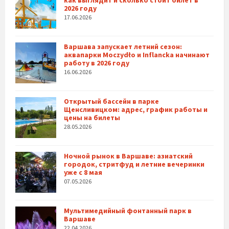
как выглядит и сколько стоит билет в
2026 году
17.06.2026
Варшава запускает летний сезон:
аквапарки Moczydło и Inflancka начинают
работу в 2026 году
16.06.2026
Открытый бассейн в парке
Щенсливицком: адрес, график работы и
цены на билеты
28.05.2026
Ночной рынок в Варшаве: азиатский
городок, стритфуд и летние вечеринки
уже с 8 мая
07.05.2026
Мультимедийный фонтанный парк в
Варшаве
22.04.2026