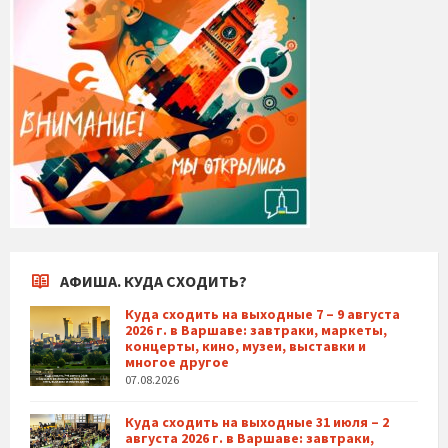
АФИША. КУДА СХОДИТЬ?
Куда сходить на выходные 7 – 9 августа
2026 г. в Варшаве: завтраки, маркеты,
концерты, кино, музеи, выставки и
многое другое
07.08.2026
Куда сходить на выходные 31 июля – 2
августа 2026 г. в Варшаве: завтраки,