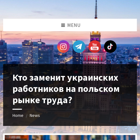
Skip
Skip
Skip
Skip
to
to
to
to
content
left
right
footer
sidebar
sidebar
MENU
Кто заменит украинских
работников на польском
рынке труда?
Home
News
/