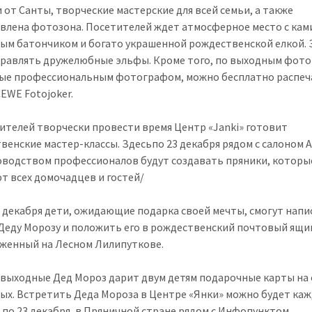
 от Санты, творческие мастерские для всей семьи, а также
влена ​​фотозона. Посетителей ждет атмосферное место с кам
ым батончиком и богато украшенной рождественской елкой.
правлять дружелюбные эльфы. Кроме того, по выходным фот
ые профессиональным фотографом, можно бесплатно распеч
CEWE Fotojoker.
ителей творчески провести время Центр «Janki» готовит
венские мастер-классы.
Здесьпо 23 декабря рядом с салоном 
оводством профессионалов будут создавать пряники, которы
т всех домочадцев и гостей/
23 декабря дети, ожидающие подарка своей мечты, смогут напи
Деду Морозу и положить его в рождественский почтовый ящи
женный на Лесном Лилипуткове.
выходные Дед Мороз дарит двум детям подарочные карты на 
тых. Встретить Деда Мороза в Центре «Янки» можно будет ка
 7 по 23 декабря, в Пряничной стране рядом с Инфопунктом.