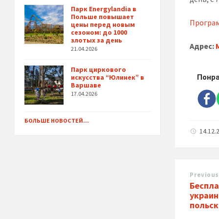
Парк Energylandia в
Польше повышает
Програ
цены перед новым
сезоном: до 1000
злотых за день
Адрес:
21.04.2026
Парк циркового
Понра
искусства “Юлинек” в
Варшаве
17.04.2026
БОЛЬШЕ НОВОСТЕЙ...
14.12.
Previous
Беспла
украин
польск