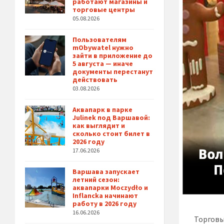
работают магазины и
торговые центры
05.08.2026
Пользователям
mObywatel нужно
зайти в приложение до
5 августа — иначе
документы перестанут
действовать
03.08.2026
Аквапарк в парке
Julinek под Варшавой:
как выглядит и
сколько стоит билет в
2026 году
17.06.2026
Варшава запускает
летний сезон:
аквапарки Moczydło и
Inflancka начинают
работу в 2026 году
16.06.2026
Торговы