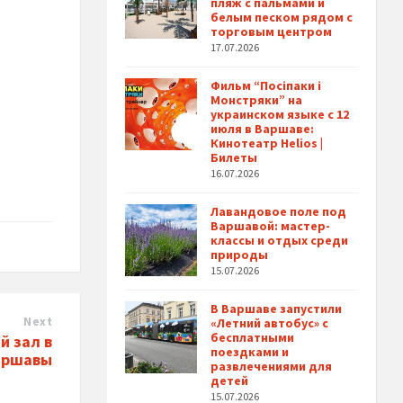
пляж с пальмами и
белым песком рядом с
торговым центром
17.07.2026
Фильм “Посіпаки і
Монстряки” на
украинском языке с 12
июля в Варшаве:
Кинотеатр Helios |
Билеты
16.07.2026
Лавандовое поле под
Варшавой: мастер-
классы и отдых среди
природы
15.07.2026
В Варшаве запустили
Next
«Летний автобус» с
бесплатными
й зал в
поездками и
аршавы
развлечениями для
детей
15.07.2026