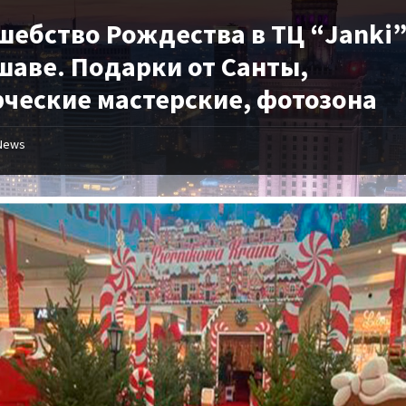
шебство Рождества в ТЦ “Janki”
шаве. Подарки от Санты,
рческие мастерские, фотозона
News