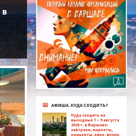
 в
АФИША. КУДА СХОДИТЬ?
Куда сходить на
выходные 7 – 9 августа
2026 г. в Варшаве:
завтраки, маркеты,
концерты, кино, музеи,