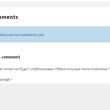
mments
here are no comments yet
a comment
ес email не будет опубликован.
Обязательные поля помечены
ТАРИЙ
*