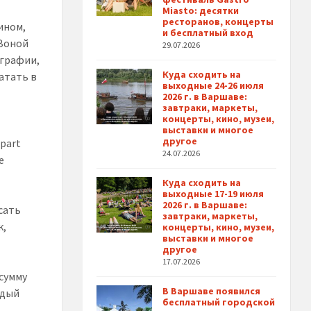
Miasto: десятки
ресторанов, концерты
ином,
и бесплатный вход
 Зоной
29.07.2026
ографии,
Куда сходить на
атать в
выходные 24-26 июля
2026 г. в Варшаве:
завтраки, маркеты,
концерты, кино, музеи,
выставки и многое
другое
Apart
24.07.2026
е
Куда сходить на
выходные 17-19 июля
2026 г. в Варшаве:
сать
завтраки, маркеты,
к,
концерты, кино, музеи,
выставки и многое
другое
17.07.2026
сумму
В Варшаве появился
ждый
бесплатный городской