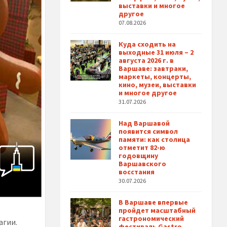
выставки и многое
другое
07.08.2026
Куда сходить на
выходные 31 июля – 2
августа 2026 г. в
Варшаве: завтраки,
маркеты, концерты,
кино, музеи, выставки
и многое другое
31.07.2026
Над Варшавой
появится символ
памяти: как столица
отметит 82-ю
годовщину
Варшавского
восстания
30.07.2026
В Варшаве впервые
пройдет масштабный
гастрономический
агии.
фестиваль Gastro