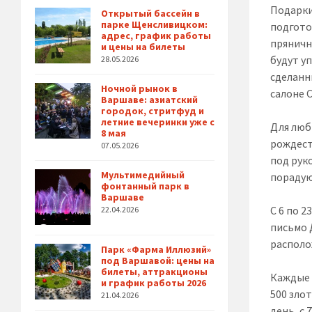
Подарки
Открытый бассейн в
парке Щенсливицком:
подгото
адрес, график работы
пряничн
и цены на билеты
будут у
28.05.2026
сделанн
Ночной рынок в
салоне 
Варшаве: азиатский
городок, стритфуд и
летние вечеринки уже с
Для люб
8 мая
рождест
07.05.2026
под рук
Мультимедийный
порадую
фонтанный парк в
Варшаве
С 6 по 
22.04.2026
письмо 
располо
Парк «Фарма Иллюзий»
под Варшавой: цены на
билеты, аттракционы
Каждые 
и график работы 2026
500 зло
21.04.2026
день, с