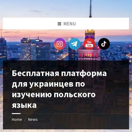
Skip
Skip
Skip
Skip
to
to
to
to
content
left
right
footer
sidebar
sidebar
MENU
Бесплатная платформа
для украинцев по
изучению польского
языка
Home
News
/