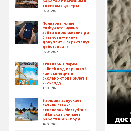
работают магазины и
торговые центры
05.08.2026
Пользователям
mObywatel нужно
зайти в приложение до
5 августа — иначе
документы перестанут
действовать
03.08.2026
Аквапарк в парке
Julinek под Варшавой:
как выглядит и
сколько стоит билет в
2026 году
17.06.2026
Варшава запускает
летний сезон:
аквапарки Moczydło и
Inflancka начинают
работу в 2026 году
16.06.2026