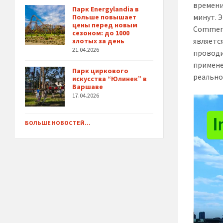
времени
Парк Energylandia в
минут. 
Польше повышает
цены перед новым
Commerc
сезоном: до 1000
являетс
злотых за день
21.04.2026
проводи
примене
Парк циркового
реально
искусства “Юлинек” в
Варшаве
17.04.2026
БОЛЬШЕ НОВОСТЕЙ...