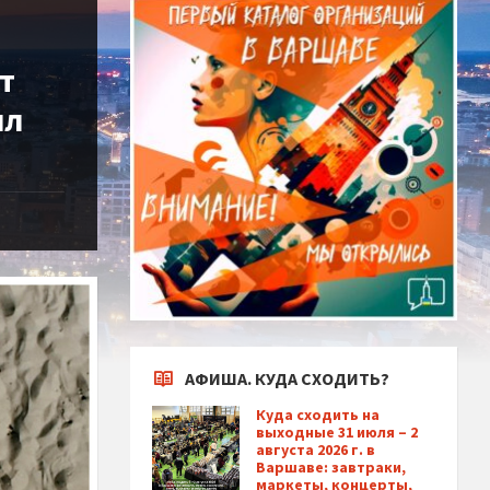
т
ил
АФИША. КУДА СХОДИТЬ?
Куда сходить на
выходные 31 июля – 2
августа 2026 г. в
Варшаве: завтраки,
маркеты, концерты,