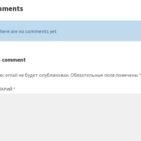
mments
here are no comments yet
a comment
ес email не будет опубликован.
Обязательные поля помечены
ТАРИЙ
*