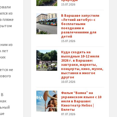
15.07.2026
зовали
ился из
В Варшаве запустили
а пляже
«Летний автобус» с
бесплатными
крытом
поездками и
развлечениями для
детей
15.07.2026
дним из
о лет
Куда сходить на
выходные 10-12 июля
ких
2026 г. в Варшаве:
завтраки, маркеты,
концерты, кино, музеи,
ется не
выставки и многое
нового
другое
10.07.2026
Фильм “Ваяна” на
 В
украинском языке с 10
 как
июля в Варшаве:
Кинотеатр Helios |
ельный
Билеты
ьше
07.07.2026