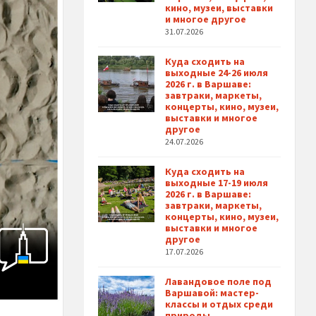
кино, музеи, выставки
и многое другое
31.07.2026
Куда сходить на
выходные 24-26 июля
2026 г. в Варшаве:
завтраки, маркеты,
концерты, кино, музеи,
выставки и многое
другое
24.07.2026
Куда сходить на
выходные 17-19 июля
2026 г. в Варшаве:
завтраки, маркеты,
концерты, кино, музеи,
выставки и многое
другое
17.07.2026
Лавандовое поле под
Варшавой: мастер-
классы и отдых среди
природы