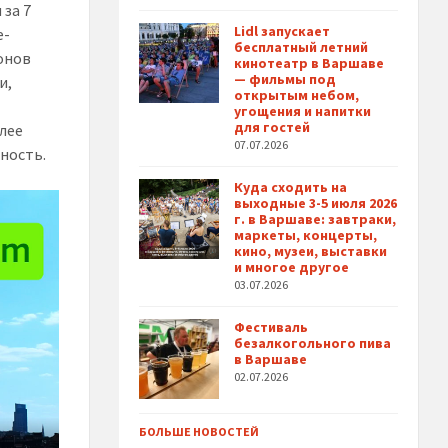
 за 7
Lidl запускает
e-
бесплатный летний
ронов
кинотеатр в Варшаве
— фильмы под
и,
открытым небом,
м
угощения и напитки
для гостей
лее
07.07.2026
мность.
Куда сходить на
выходные 3-5 июля 2026
г. в Варшаве: завтраки,
маркеты, концерты,
кино, музеи, выставки
и многое другое
03.07.2026
Фестиваль
безалкогольного пива
в Варшаве
02.07.2026
БОЛЬШЕ НОВОСТЕЙ