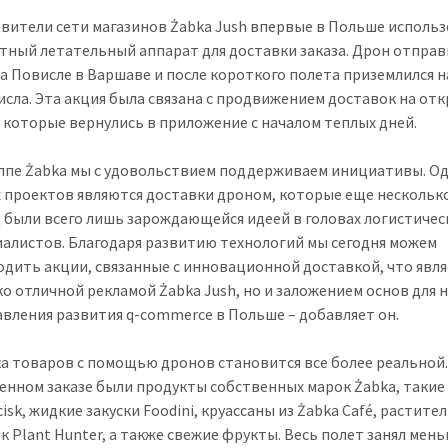
вители сети магазинов Żabka Jush впервые в Польше исполь
тный летательный аппарат для доставки заказа. Дрон отправ
на Повисле в Варшаве и после короткого полета приземлился н
Висла. Эта акция была связана с продвижением доставок на от
, которые вернулись в приложение с началом теплых дней.
уппе Żabka мы с удовольствием поддерживаем инициативы. О
 проектов являются доставки дроном, которые еще нескольк
 были всего лишь зарождающейся идеей в головах логистичес
иалистов. Благодаря развитию технологий мы сегодня можем
дить акции, связанные с инновационной доставкой, что явля
о отличной рекламой Żabka Jush, но и заложением основ для 
вления развития q-commerce в Польше – добавляет он.
а товаров с помощью дронов становится все более реальной.
енном заказе были продукты собственных марок Żabka, такие
isk, жидкие закуски Foodini, круассаны из Żabka Café, растит
к Plant Hunter, а также свежие фрукты. Весь полет занял мен