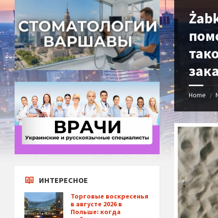
Żabk
пом
так
зака
Home
/
ИНТЕРЕСНОЕ
Торговые воскресенья
в августе 2026 в
Польше: когда