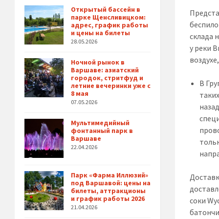
Открытый бассейн в
Предста
парке Щенсливицком:
беспило
адрес, график работы
и цены на билеты
склада 
28.05.2026
у реки 
воздухе
Ночной рынок в
Варшаве: азиатский
городок, стритфуд и
В Гр
летние вечеринки уже с
8 мая
таких
07.05.2026
назад
спец
Мультимедийный
прово
фонтанный парк в
Варшаве
тольк
22.04.2026
напра
Парк «Фарма Иллюзий»
Доставк
под Варшавой: цены на
доставл
билеты, аттракционы
и график работы 2026
соки Wyc
21.04.2026
батончи