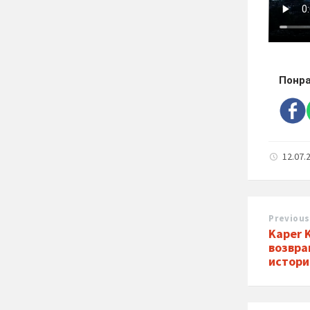
Понра
12.07.
Previous
Kaper 
возвра
истори