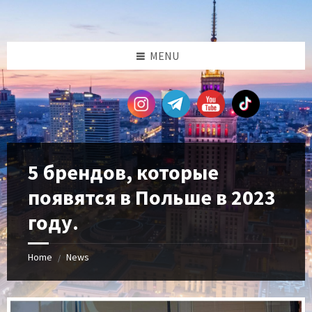
Skip
Skip
Skip
Skip
to
to
to
to
content
left
right
footer
sidebar
sidebar
MENU
5 брендов, которые
появятся в Польше в 2023
году.
Home
News
/