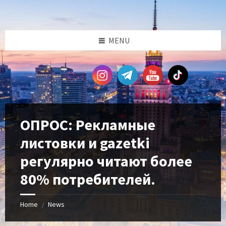
Skip
Skip
Skip
Skip
to
to
to
to
content
left
right
footer
sidebar
sidebar
MENU
ОПРОС: Рекламные
листовки и gazetki
регулярно читают более
80% потребителей.
Home
News
/