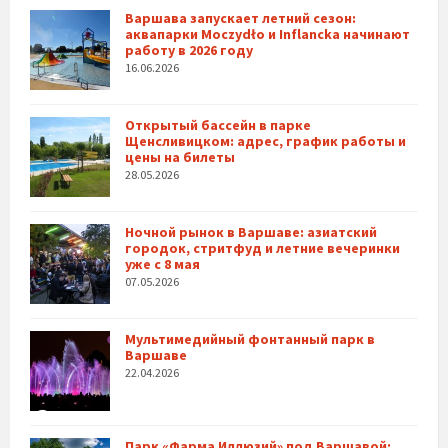
Варшава запускает летний сезон:
аквапарки Moczydło и Inflancka начинают
работу в 2026 году
16.06.2026
Открытый бассейн в парке
Щенсливицком: адрес, график работы и
цены на билеты
28.05.2026
Ночной рынок в Варшаве: азиатский
городок, стритфуд и летние вечеринки
уже с 8 мая
07.05.2026
Мультимедийный фонтанный парк в
Варшаве
22.04.2026
Парк «Фарма Иллюзий» под Варшавой: