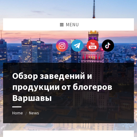
Skip
Skip
Skip
Skip
to
to
to
to
content
left
right
footer
sidebar
sidebar
MENU
Обзор заведений и
продукции от блогеров
Варшавы
Home
News
/