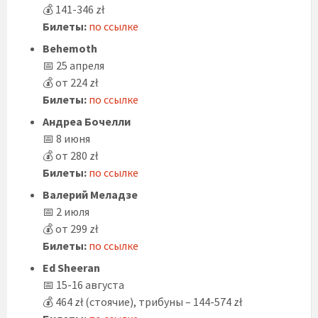
💰 141-346 zł
Билеты:
по ссылке
Behemoth
📅 25 апреля
💰 от 224 zł
Билеты:
по ссылке
Андреа Бочелли
📅 8 июня
💰 от 280 zł
Билеты:
по ссылке
Валерий Меладзе
📅 2 июля
💰 от 299 zł
Билеты:
п
о ссылке
Ed Sheeran
📅 15-16 августа
💰 464 zł (стоячие), трибуны – 144-574 zł