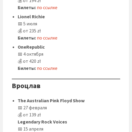
💰 от 194 zł
Билеты:
по ссылке
Lionel Richie
📅 5 июля
💰 от 235 zł
Билеты:
по ссылке
OneRepublic
📅 4 октября
💰 от 420 zł
Билеты:
по ссылке
Вроцлав
The Australian Pink Floyd Show
📅 27 февраля
💰 от 139 zł
Legendary Rock Voices
📅 15 апреля