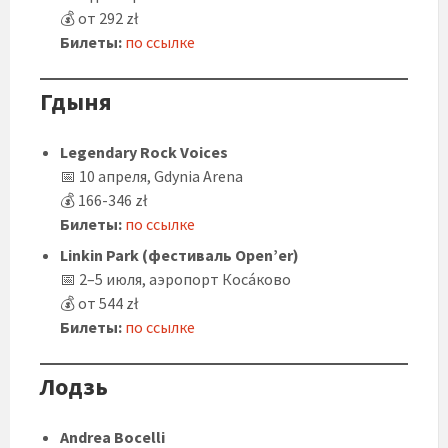
💰 от 292 zł
Билеты:
по ссылке
Гдыня
Legendary Rock Voices
📅 10 апреля, Gdynia Arena
💰 166-346 zł
Билеты:
по ссылке
Linkin Park (фестиваль Open’er)
📅 2–5 июля, аэропорт Коса́ково
💰 от 544 zł
Билеты:
по ссылке
Лодзь
Andrea Bocelli