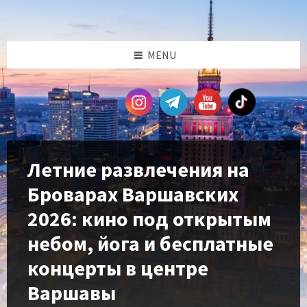
Skip
Skip
Skip
Skip
to
to
to
to
content
left
right
footer
sidebar
sidebar
MENU
Летние развлечения на
Броварах Варшавских
2026: кино под открытым
небом, йога и бесплатные
концерты в центре
Варшавы