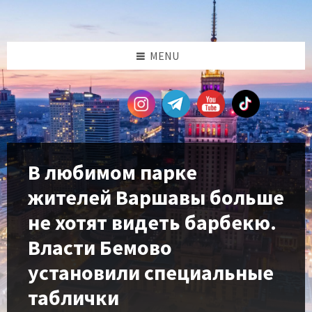
Skip
Skip
Skip
Skip
to
to
to
to
content
left
right
footer
sidebar
sidebar
MENU
В любимом парке
жителей Варшавы больше
не хотят видеть барбекю.
Власти Бемово
установили специальные
таблички