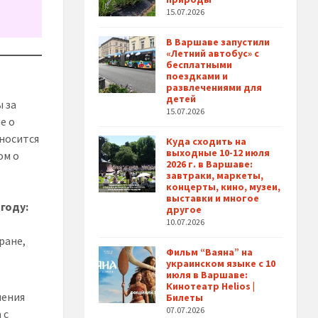
15.07.2026
В Варшаве запустили
«Летний автобус» с
бесплатными
поездками и
развлечениями для
детей
 за
15.07.2026
е о
ыносится
Куда сходить на
выходные 10-12 июля
ом о
2026 г. в Варшаве:
завтраки, маркеты,
концерты, кино, музеи,
выставки и многое
году:
другое
10.07.2026
ране,
Фильм “Ваяна” на
украинском языке с 10
июля в Варшаве:
Кинотеатр Helios |
шения
Билеты
07.07.2026
 с