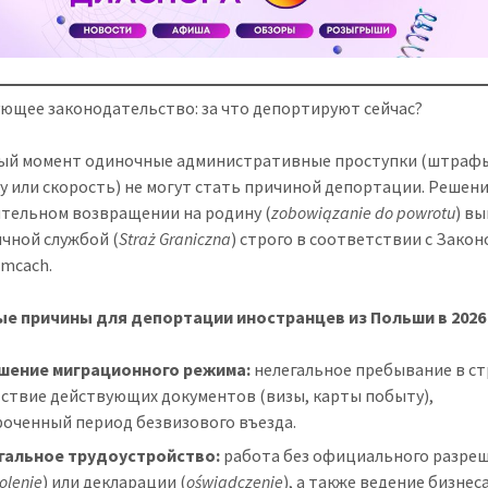
ющее законодательство: за что депортируют сейчас?
ый момент одиночные административные проступки (штрафы
у или скорость) не могут стать причиной депортации. Решени
тельном возвращении на родину (
zobowiązanie do powrotu
) в
чной службой (
Straż Graniczna
) строго в соответствии с Закон
emcach.
е причины для депортации иностранцев из Польши в 2026 
шение миграционного режима:
нелегальное пребывание в ст
тствие действующих документов (визы, карты побыту),
роченный период безвизового въезда.
гальное трудоустройство:
работа без официального разре
olenie
) или декларации (
oświadczenie
), а также ведение бизнеса