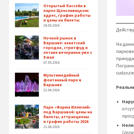
Открытый бассейн в
парке Щенсливицком:
адрес, график работы
и цены на билеты
28.05.2026
Действу
Ночной рынок в
Варшаве: азиатский
На данн
городок, стритфуд и
парковк
летние вечеринки уже с
8 мая
принуди
07.05.2026
Пограни
cudzozi
Мультимедийный
фонтанный парк в
Варшаве
Реальны
22.04.2026
Нару
Парк «Фарма Иллюзий»
отсу
под Варшавой: цены на
прос
билеты, аттракционы
и график работы 2026
Неле
21.04.2026
(
zezw