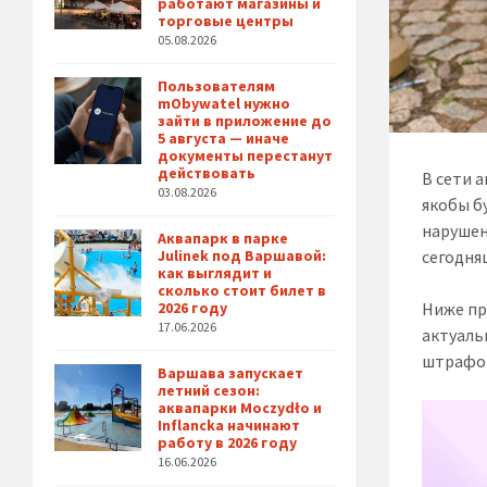
работают магазины и
торговые центры
05.08.2026
Пользователям
mObywatel нужно
зайти в приложение до
5 августа — иначе
документы перестанут
действовать
В сети 
03.08.2026
якобы б
нарушен
Аквапарк в парке
сегодня
Julinek под Варшавой:
как выглядит и
сколько стоит билет в
Ниже пр
2026 году
17.06.2026
актуаль
штрафо
Варшава запускает
летний сезон:
аквапарки Moczydło и
Inflancka начинают
работу в 2026 году
16.06.2026