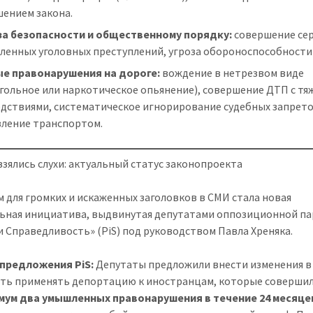
шением закона.
за безопасности и общественному порядку:
совершение се
ленных уголовных преступлений, угроза обороноспособности
ые правонарушения на дороге:
вождение в нетрезвом виде
гольное или наркотическое опьянение), совершение ДТП с т
едствиями, систематическое игнорирование судебных запрето
вление транспортом.
взялись слухи: актуальный статус законопроекта
 для громких и искаженных заголовков в СМИ стала новая
ьная инициатива, выдвинутая депутатами оппозиционной п
и Справедливость» (PiS) под руководством Павла Хреняка.
 предложения PiS:
Депутаты предложили внести изменения в 
ать применять депортацию к иностранцам, которые соверши
мум два умышленных правонарушения в течение 24 месяце