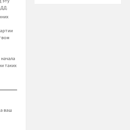
д эту
ПДД.
нних
партии
твом
 начала
ни таких
на ваш