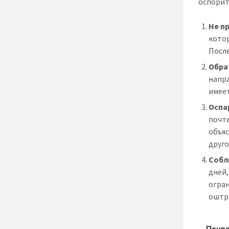
оспорит
Не п
кото
Посл
Обрат
напра
имеет
Оспа
почте
объяс
друго
Собл
дней,
огран
оштра
Понра