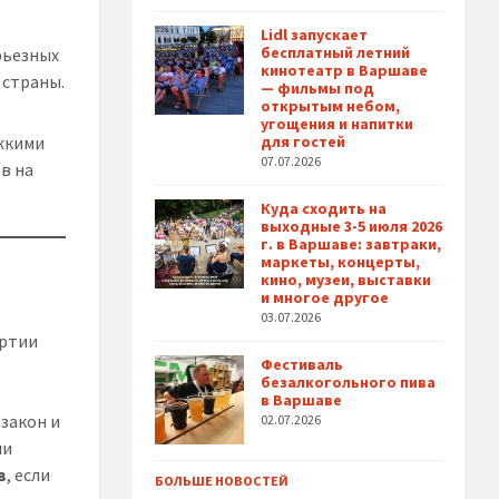
Lidl запускает
бесплатный летний
рьезных
кинотеатр в Варшаве
 страны.
— фильмы под
открытым небом,
угощения и напитки
яжкими
для гостей
07.07.2026
в на
Куда сходить на
выходные 3-5 июля 2026
г. в Варшаве: завтраки,
маркеты, концерты,
кино, музеи, выставки
и многое другое
03.07.2026
артии
Фестиваль
безалкогольного пива
в Варшаве
закон и
02.07.2026
ли
в
, если
БОЛЬШЕ НОВОСТЕЙ