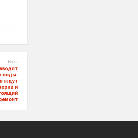
Next
 вводят
и воды:
в ждут
верки и
тоящий
ремонт