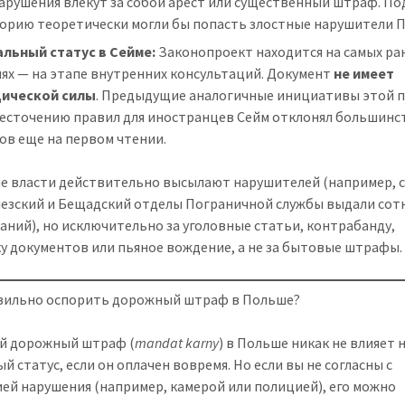
арушения влекут за собой арест или существенный штраф. По
горию теоретически могли бы попасть злостные нарушители 
альный статус в Сейме:
Законопроект находится на самых ра
ях — на этапе внутренних консультаций. Документ
не имеет
ической силы
. Предыдущие аналогичные инициативы этой 
жесточению правил для иностранцев Сейм отклонял большинс
ов еще на первом чтении.
е власти действительно высылают нарушителей (например, с
лезский и Бещадский отделы Пограничной службы выдали сот
аний), но исключительно за уголовные статьи, контрабанду,
у документов или пьяное вождение, а не за бытовые штрафы.
вильно оспорить дорожный штраф в Польше?
й дорожный штраф (
mandat karny
) в Польше никак не влияет 
й статус, если он оплачен вовремя. Но если вы не согласны с
ей нарушения (например, камерой или полицией), его можно