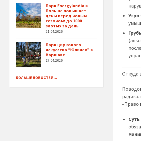
нару
Парк Energylandia в
Польше повышает
Угро
цены перед новым
сезоном: до 1000
умыш
злотых за день
21.04.2026
Груб
(алко
Парк циркового
посл
искусства “Юлинек” в
Варшаве
упра
17.04.2026
Откуда 
БОЛЬШЕ НОВОСТЕЙ...
Поводом
радикал
«Право 
Суть
обяз
мини