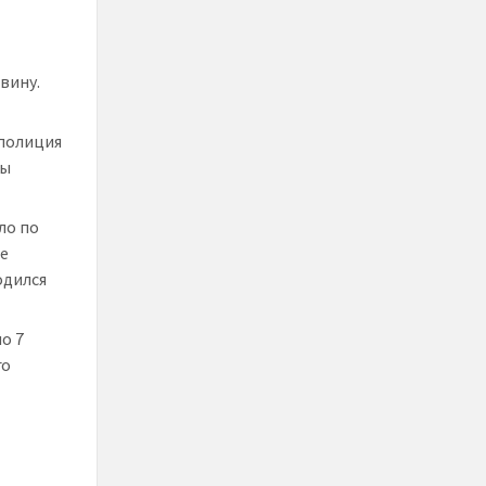
вину.
 полиция
Вы
ло по
ые
одился
о 7
го