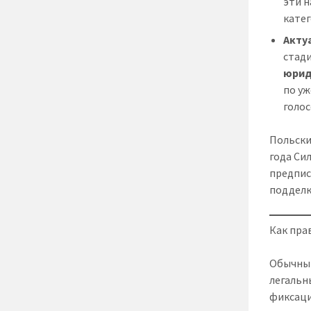
эти н
кате
Акту
стади
юрид
по у
голос
Польски
года Си
предпис
подделк
Как пра
Обычны
легальны
фиксаци