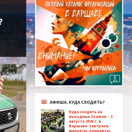
?
АФИША. КУДА СХОДИТЬ?
Куда сходить на
выходные 31 июля – 2
августа 2026 г. в
Варшаве: завтраки,
маркеты, концерты,