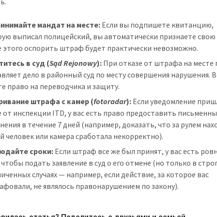
ь.
ринимайте мандат на месте:
Если вы подпишете квитанцию,
рую выписал полицейский, вы автоматически признаете свою 
е этого оспорить штраф будет практически невозможно.
итесь в суд (
Sąd Rejonowy
):
При отказе от штрафа на месте
вляет дело в районный суд по месту совершения нарушения. 
е право на переводчика и защиту.
ривание штрафа с камер (
fotoradar
):
Если уведомление приш
 от инспекции ITD, у вас есть право предоставить письменн
нения в течение 7 дней (например, доказать, что за рулем нах
й человек или камера сработала некорректно).
юдайте сроки:
Если штраф все же был принят, у вас есть ровн
 чтобы подать заявление в суд о его отмене (но только в стро
иченных случаях — например, если действие, за которое вас
фовали, не являлось правонарушением по закону).
вилась статья? Поделитесь с друзьями и семьей