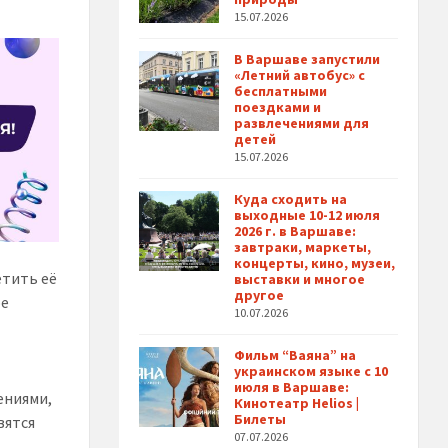
15.07.2026
В Варшаве запустили
«Летний автобус» с
бесплатными
поездками и
развлечениями для
детей
15.07.2026
Куда сходить на
выходные 10-12 июля
2026 г. в Варшаве:
завтраки, маркеты,
концерты, кино, музеи,
етить её
выставки и многое
другое
ре
10.07.2026
Фильм “Ваяна” на
украинском языке с 10
июля в Варшаве:
ениями,
Кинотеатр Helios |
Билеты
вятся
07.07.2026