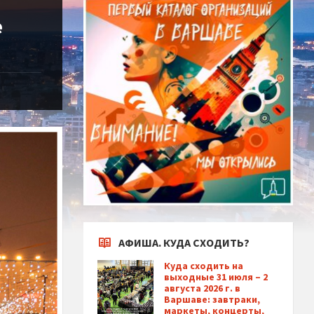
е
АФИША. КУДА СХОДИТЬ?
Куда сходить на
выходные 31 июля – 2
августа 2026 г. в
Варшаве: завтраки,
маркеты, концерты,