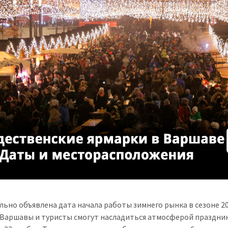
ьно объявлена дата начала работы зимнего рынка в сезоне 20
Варшавы и туристы смогут насладиться атмосферой праздник