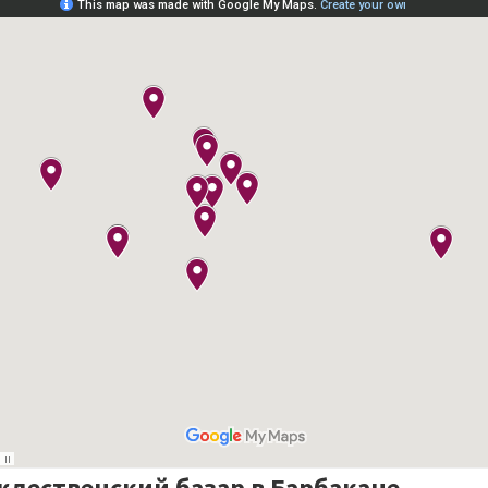
ждественский базар в Барбакане