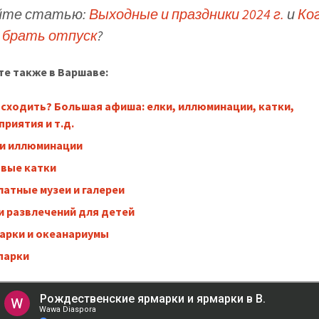
йте статью:
Выходные и праздники 2024 г.
и
Ко
 брать отпуск
?
е также в Варшаве:
 сходить? Большая афиша: елки, иллюминации, катки,
приятия и т.д.
 и иллюминации
вые катки
латные музеи и галереи
и развлечений для детей
арки и океанариумы
парки