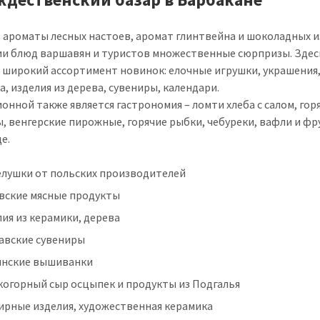
 ароматы лесных настоев, аромат глинтвейна и шоколадных и
и блюд варшавян и туристов множественные сюрпризы. Здес
 широкий ассортимент новинок: елочные игрушки, украшения
а, изделия из дерева, сувениры, календари.
онной также является гастрономия – ломти хлеба с салом, гор
, венгерские пирожные, горячие рыбки, чебуреки, вафли и фр
е.
елушки от польских производителей
вские мясные продукты
ия из керамики, дерева
авские сувениры
инские вышиванки
когорный сыр осцыпек и продукты из Подгалья
ирные изделия, художественная керамика