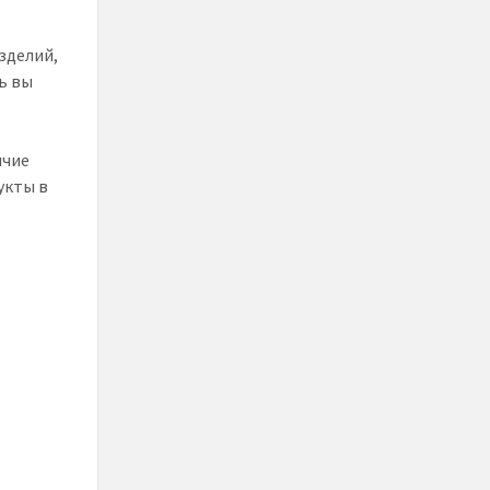
зделий,
ь вы
,
ячие
укты в