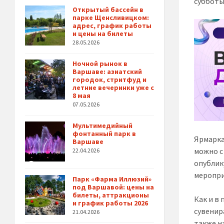
субботы
Открытый бассейн в
парке Щенсливицком:
адрес, график работы
и цены на билеты
28.05.2026
Ночной рынок в
Варшаве: азиатский
городок, стритфуд и
летние вечеринки уже с
8 мая
07.05.2026
Мультимедийный
фонтанный парк в
Ярмарка
Варшаве
можно с
22.04.2026
опублик
меропри
Парк «Фарма Иллюзий»
под Варшавой: цены на
билеты, аттракционы
Как и в
и график работы 2026
сувенир
21.04.2026
также н