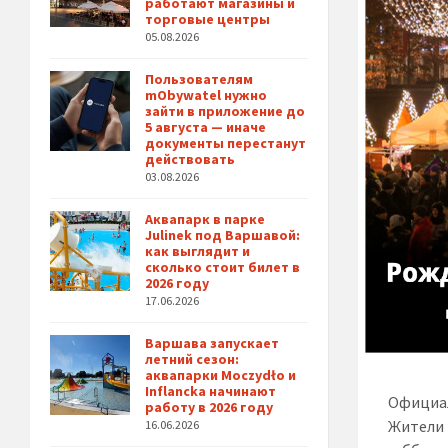
работают магазины и
торговые центры
05.08.2026
Пользователям
mObywatel нужно
зайти в приложение до
5 августа — иначе
документы перестанут
действовать
03.08.2026
Аквапарк в парке
Julinek под Варшавой:
как выглядит и
сколько стоит билет в
2026 году
17.06.2026
Варшава запускает
летний сезон:
аквапарки Moczydło и
Inflancka начинают
Официал
работу в 2026 году
Жители 
16.06.2026