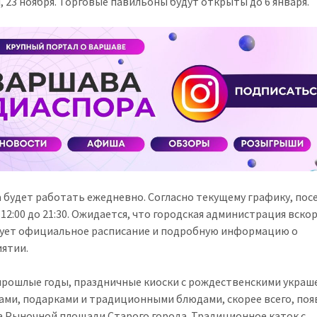
, 23 ноября. Торговые павильоны будут открыты до 6 января.
 будет работать ежедневно. Согласно текущему графику, пос
 12:00 до 21:30. Ожидается, что городская администрация вско
ует официальное расписание и подробную информацию о
ятии.
 прошлые годы, праздничные киоски с рождественскими украш
ами, подарками и традиционными блюдами, скорее всего, поя
а Рыночной площади Старого города. Традиционное каток с