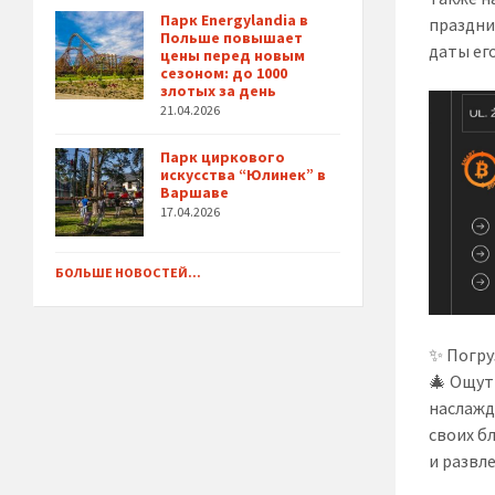
Парк Energylandia в
праздни
Польше повышает
даты ег
цены перед новым
сезоном: до 1000
злотых за день
21.04.2026
Парк циркового
искусства “Юлинек” в
Варшаве
17.04.2026
БОЛЬШЕ НОВОСТЕЙ...
✨ Погру
🎄 Ощут
наслажд
своих б
и развле