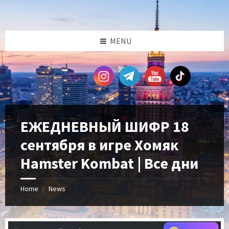
Skip
Skip
Skip
Skip
to
to
to
to
content
left
right
footer
sidebar
sidebar
MENU
ЕЖЕДНЕВНЫЙ ШИФР 18
сентября в игре Хомяк
Hamster Kombat | Все дни
Home
News
/