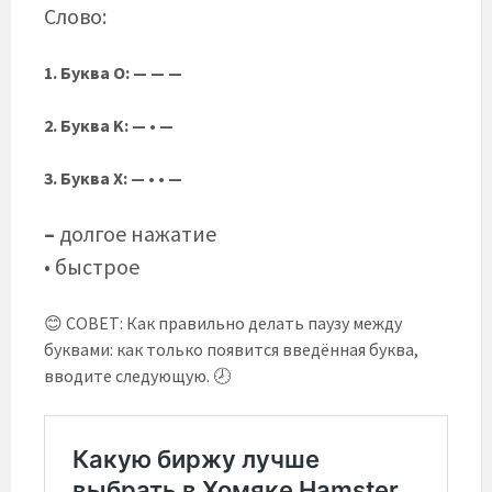
Слово:
1. Буква O: — — —
2. Буква K: — • —
3. Буква X: — • • —
–
долгое нажатие
• быстрое
😊 СОВЕТ: Как правильно делать паузу между
буквами: как только появится введённая буква,
вводите следующую. 🕗