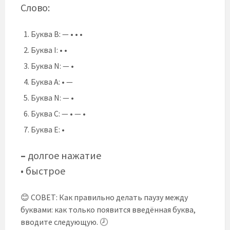
Слово:
Буква B: — • • •
Буква I: • •
Буква N: — •
Буква A: • —
Буква N: — •
Буква C: — • — •
Буква E: •
–
долгое нажатие
• быстрое
😊 СОВЕТ: Как правильно делать паузу между
буквами: как только появится введённая буква,
вводите следующую. 🕗