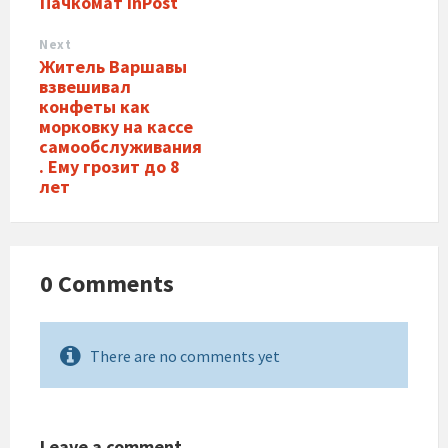
Пачкомат InPost
Next
Житель Варшавы
взвешивал
конфеты как
морковку на кассе
самообслуживания
. Ему грозит до 8
лет
0 Comments
There are no comments yet
Leave a comment