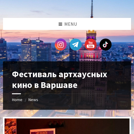
Skip
Skip
Skip
Skip
to
to
to
to
content
left
right
footer
sidebar
sidebar
MENU
Фестиваль артхаусных
кино в Варшаве
Home
News
/