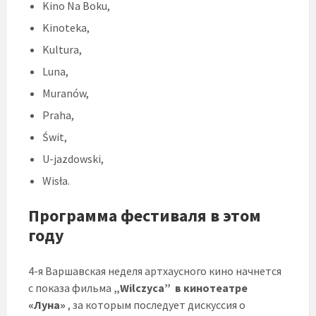
Kino Na Boku,
Kinoteka,
Kultura,
Luna,
Muranów,
Praha,
Świt,
U-jazdowski,
Wisła.
Программа фестиваля в этом
году
4-я Варшавская неделя артхаусного кино начнется
с показа фильма
„Wilczyca”
в кинотеатре
«Луна»
, за которым последует дискуссия о