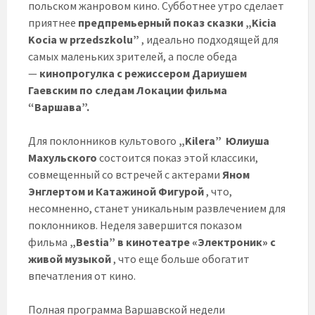
польском жанровом кино. Субботнее утро сделает
приятнее
предпремьерный показ сказки
„Kicia
Kocia w przedszkolu”
, идеально подходящей для
самых маленьких зрителей, а после обеда
—
кинопрогулка с режиссером Дариушем
Гаевским по следам Локации фильма
“Варшава”.
Для поклонников культового
„Kilera”
Юлиуша
Махульского
состоится показ этой классики,
совмещенный со встречей с актерами
Яном
Энглертом и Катажиной Фигурой
, что,
несомненно, станет уникальным развлечением для
поклонников. Неделя завершится показом
фильма
„Bestia”
в кинотеатре «Электроник» с
живой музыкой
, что еще больше обогатит
впечатления от кино.
Полная программа Варшавской недели