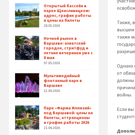
участни
Открытый бассейн в
освобож
парке Щенсливицком:
адрес, график работы
и цены на билеты
Также, в
28.05.2026
высшем 
также м
Ночной рынок в
Варшаве: азиатский
государ
городок, стритфуд и
разреше
летние вечеринки уже с
8 мая
07.05.2026
Однако 
от обяз
Мультимедийный
должны 
фонтанный парк в
Варшаве
причина
22.04.2026
войны.
Парк «Фарма Иллюзий»
Если вы
под Варшавой: цены на
студент
билеты, аттракционы
и график работы 2026
21.04.2026
Дополн