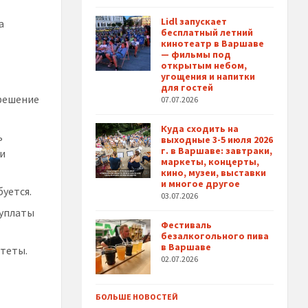
Lidl запускает
а
бесплатный летний
кинотеатр в Варшаве
— фильмы под
открытым небом,
угощения и напитки
для гостей
зрешение
07.07.2026
Куда сходить на
ь
выходные 3-5 июля 2026
г. в Варшаве: завтраки,
ии
маркеты, концерты,
кино, музеи, выставки
и многое другое
уется.
03.07.2026
 уплаты
Фестиваль
безалкогольного пива
в Варшаве
итеты.
02.07.2026
БОЛЬШЕ НОВОСТЕЙ