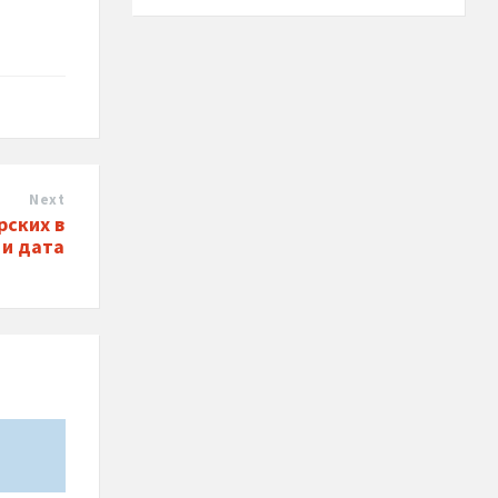
Next
рских в
 и дата