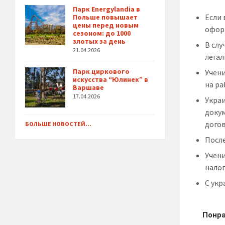
Парк Energylandia в
Если 
Польше повышает
цены перед новым
офор
сезоном: до 1000
злотых за день
В сл
21.04.2026
легал
Парк циркового
Учени
искусства “Юлинек” в
на ра
Варшаве
17.04.2026
Укра
доку
дого
БОЛЬШЕ НОВОСТЕЙ...
После
Учени
налог
С укр
Понра