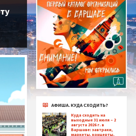
оту
АФИША. КУДА СХОДИТЬ?
Куда сходить на
выходные 31 июля – 2
августа 2026 г. в
Варшаве: завтраки,
маркеты, концерты,