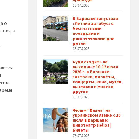
15.07.2026
В Варшаве запустили
да о
«Летний автобус» с
бесплатными
ения, а
поездками и
развлечениями для
детей
т
15.07.2026
Куда сходить на
выходные 10-12 июля
даются
2026 г. в Варшаве:
ы
завтраки, маркеты,
концерты, кино, музеи,
угим
выставки и многое
время
другое
10.07.2026
Фильм “Ваяна” на
украинском языке с 10
июля в Варшаве:
Кинотеатр Helios |
Билеты
07.07.2026