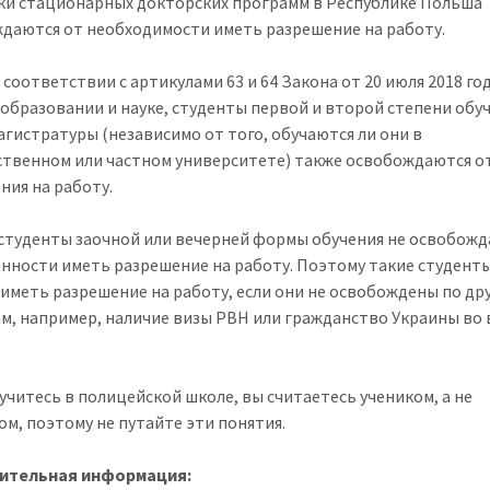
ки стационарных докторских программ в Республике Польша
даются от необходимости иметь разрешение на работу.
 соответствии с артикулами 63 и 64 Закона от 20 июля 2018 го
образовании и науке, студенты первой и второй степени обуч
агистратуры (независимо от того, обучаются ли они в
ственном или частном университете) также освобождаются о
ния на работу.
студенты заочной или вечерней формы обучения не освобож
анности иметь разрешение на работу. Поэтому такие студент
иметь разрешение на работу, если они не освобождены по др
м, например, наличие визы PBH или гражданство Украины во 
 учитесь в полицейской школе, вы считаетесь учеником, а не
ом, поэтому не путайте эти понятия.
ительная информация: