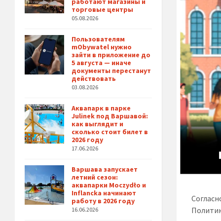
работают магазины и
торговые центры
05.08.2026
Пользователям
mObywatel нужно
зайти в приложение до
5 августа — иначе
документы перестанут
действовать
03.08.2026
Аквапарк в парке
Julinek под Варшавой:
как выглядит и
сколько стоит билет в
2026 году
17.06.2026
Варшава запускает
летний сезон:
аквапарки Moczydło и
Inflancka начинают
Согласн
работу в 2026 году
Политик
16.06.2026