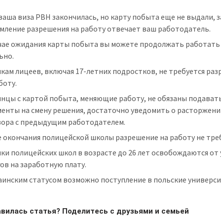
ваша виза PBH закончилась, но карту побыта еще не выдали, з
мление разрешения на работу отвечает ваш работодатель.
учае ожидания карты побыта вы можете продолжать работать
ьно.
кам лицеев, включая 17-летних подростков, не требуется ра
боту.
инцы с картой побыта, меняющие работу, не обязаны подават
менты на смену решения, достаточно уведомить о расторжен
вора с предыдущим работодателем.
 окончания полицейской школы разрешение на работу не треб
ки полицейских школ в возрасте до 26 лет освобождаются от
ов на заработную плату.
аинским статусом возможно поступление в польские универс
вилась статья? Поделитесь с друзьями и семьей