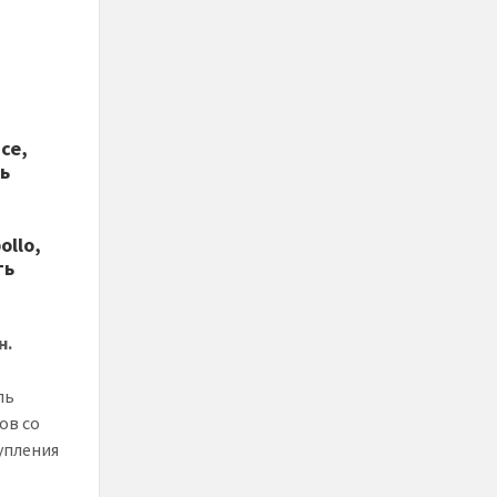
ce,
ть
ollo,
ть
н.
ль
ов со
упления