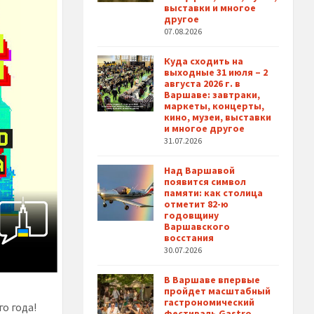
выставки и многое
другое
07.08.2026
Куда сходить на
выходные 31 июля – 2
августа 2026 г. в
Варшаве: завтраки,
маркеты, концерты,
кино, музеи, выставки
и многое другое
31.07.2026
Над Варшавой
появится символ
памяти: как столица
отметит 82-ю
годовщину
Варшавского
восстания
30.07.2026
В Варшаве впервые
пройдет масштабный
гастрономический
о года!
фестиваль Gastro