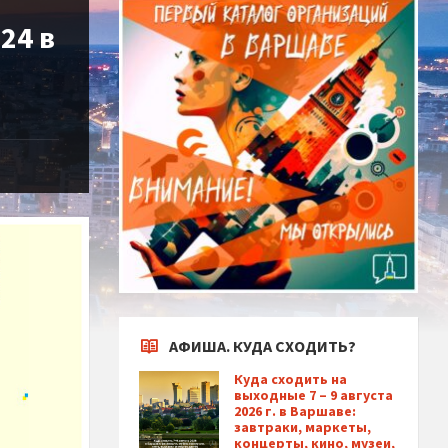
24 в
АФИША. КУДА СХОДИТЬ?
Куда сходить на
выходные 7 – 9 августа
2026 г. в Варшаве:
завтраки, маркеты,
концерты, кино, музеи,