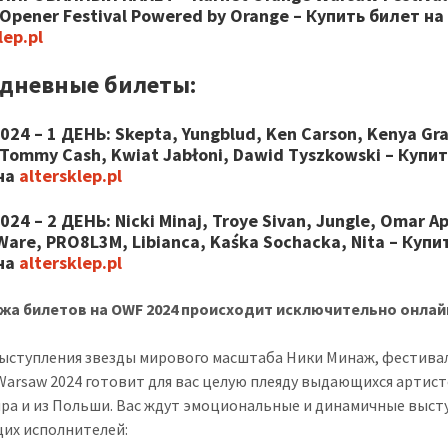
 Opener Festival Powered by Orange
– Купить билет на
lep.pl
дневные билеты:
2024
– 1 ДЕНЬ: Skepta, Yungblud, Ken Carson, Kenya Gra
 Tommy Cash, Kwiat Jabłoni, Dawid Tyszkowski – Купи
на
altersklep.pl
2024
–
2 ДЕНЬ: Nicki Minaj, Troye Sivan, Jungle, Omar Ap
 Ware, PRO8L3M, Libianca, Kaśka Sochacka, Nita
– Купи
на
altersklep.pl
жа билетов на OWF 2024 происходит исключительно онлай
ыступления звезды мирового масштаба Ники Минаж, фестива
Warsaw 2024 готовит для вас целую плеяду выдающихся артист
ира и из Польши. Вас ждут эмоциональные и динамичные выст
их исполнителей: