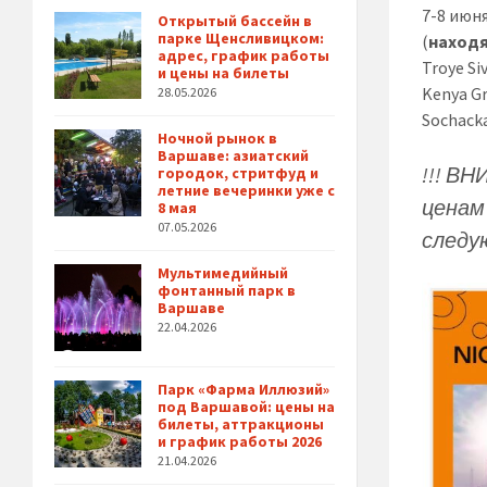
7-8 июн
Открытый бассейн в
парке Щенсливицком:
(
находя
адрес, график работы
Troye Si
и цены на билеты
Kenya Gr
28.05.2026
Sochacka
Ночной рынок в
Варшаве: азиатский
!!! ВН
городок, стритфуд и
летние вечеринки уже с
ценам
8 мая
07.05.2026
следу
Мультимедийный
фонтанный парк в
Варшаве
22.04.2026
Парк «Фарма Иллюзий»
под Варшавой: цены на
билеты, аттракционы
и график работы 2026
21.04.2026