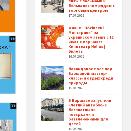
пляж с пальмами и
белым песком рядом с
торговым центром
17.07.2026
Фильм “Посіпаки і
Монстряки” на
украинском языке с 12
июля в Варшаве:
Кинотеатр Helios |
Билеты
16.07.2026
Лавандовое поле под
Варшавой: мастер-
классы и отдых среди
природы
15.07.2026
В Варшаве запустили
«Летний автобус» с
бесплатными
поездками и
развлечениями для
детей
15.07.2026