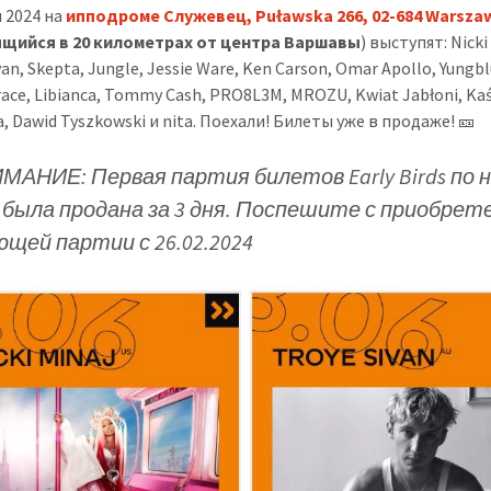
я 2024 на
ипподроме Служевец, Puławska 266, 02-684 Warsza
щийся в 20 километрах от центра Варшавы
) выступят: Nicki
van, Skepta, Jungle, Jessie Ware, Ken Carson, Omar Apollo, Yungbl
ace, Libianca, Tommy Cash, PRO8L3M, MROZU, Kwiat Jabłoni, Ka
, Dawid Tyszkowski и nita. Поехали! Билеты уже в продаже! 🎫
ИМАНИЕ: Первая партия билетов Early Birds по 
 была продана за 3 дня. Поспешите с приобрет
ющей партии с 26.02.2024