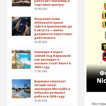
работают магазины и
торговые центры
05.08.2026
Пользователям
mObywatel нужно
зайти в приложение до
5 августа — иначе
документы перестанут
действовать
03.08.2026
Аквапарк в парке
Julinek под Варшавой:
как выглядит и
сколько стоит билет в
2026 году
17.06.2026
Варшава запускает
летний сезон:
аквапарки Moczydło и
Inflancka начинают
работу в 2026 году
16.06.2026
Фестива