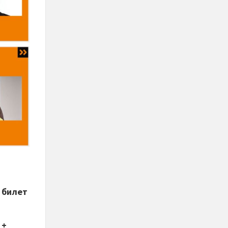
 билет
 +