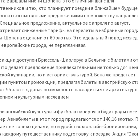
та Варшавы имени Шопена. Это отличный шанс для
твенников и тех, кто планирует поездки в ближайшем будуще
зоваться выгодными предложениями по множеству направле
 Специальное предложение, актуальное с апреля по август,
атривает сниженные тарифы на перелеты в избранные город
-Шопена с ценами от 69 злотых. Это идеальный повод иссле
 европейские города, не переплачивая.
х акции доступен Брюссель-Шарлеруа в Бельгии с билетами от
 что делает предложение привлекательным не только для цен
ской кулинарии, но и истории с культурой. Вена же предстает
им пунктом промоакции, предлагая билеты в австрийскую ст
 от 95 злотых, давая возможность насладиться ее архитектур
епием и культурным наследием.
и английской культуры и футбола наверняка будут рады пос
ер. Авиабилеты в этот город предлагаются от 140,16 злотых. R
ает не только ценами, но и удобством онлайн-бронирования,
я каждому путешественнику подготовку к поездке. Акция “Эк