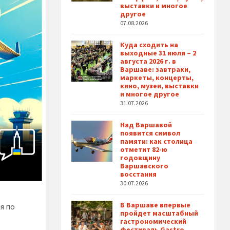
выставки и многое
другое
07.08.2026
Куда сходить на
выходные 31 июля – 2
августа 2026 г. в
Варшаве: завтраки,
маркеты, концерты,
кино, музеи, выставки
и многое другое
31.07.2026
Над Варшавой
появится символ
памяти: как столица
отметит 82-ю
годовщину
Варшавского
восстания
30.07.2026
В Варшаве впервые
я по
пройдет масштабный
з
гастрономический
фестиваль Gastro