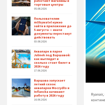
работают магазины и
торговые центры
05.08.2026
Пользователям
mObywatel нужно
зайти в приложение до
5 августа — иначе
документы перестанут
действовать
03.08.2026
Аквапарк в парке
Julinek под Варшавой:
как выглядит и
сколько стоит билет в
2026 году
17.06.2026
Варшава запускает
летний сезон:
аквапарки Moczydło и
Inflancka начинают
Ryanair
работу в 2026 году
контине
16.06.2026