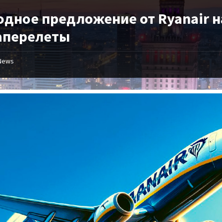
одное предложение от Ryanair н
аперелеты
News