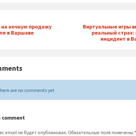
 на ночную продажу
Виртуальные игры 
ля в Варшаве
реальный страх:
инцидент в 
mments
here are no comments yet
a comment
ес email не будет опубликован.
Обязательные поля помечены