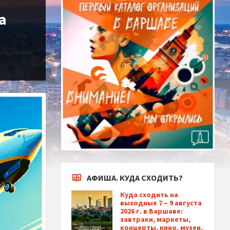
а
АФИША. КУДА СХОДИТЬ?
Куда сходить на
выходные 7 – 9 августа
2026 г. в Варшаве:
завтраки, маркеты,
концерты, кино, музеи,