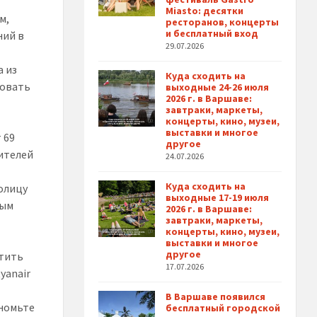
Miasto: десятки
м,
ресторанов, концерты
и бесплатный вход
ний в
29.07.2026
а из
Куда сходить на
довать
выходные 24-26 июля
2026 г. в Варшаве:
завтраки, маркеты,
концерты, кино, музеи,
выставки и многое
 69
другое
ителей
24.07.2026
Куда сходить на
олицу
выходные 17-19 июля
ным
2026 г. в Варшаве:
завтраки, маркеты,
концерты, кино, музеи,
выставки и многое
другое
етить
17.07.2026
yanair
В Варшаве появился
ономьте
бесплатный городской