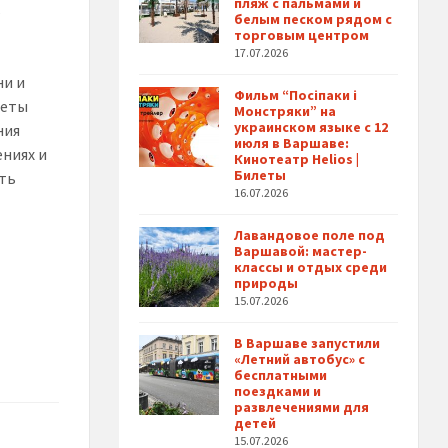
пляж с пальмами и
ь
белым песком рядом с
торговым центром
17.07.2026
ни и
Фильм “Посіпаки і
леты
Монстряки” на
украинском языке с 12
ния
июля в Варшаве:
ниях и
Кинотеатр Helios |
Билеты
сть
16.07.2026
Лавандовое поле под
Варшавой: мастер-
классы и отдых среди
природы
15.07.2026
В Варшаве запустили
«Летний автобус» с
бесплатными
поездками и
развлечениями для
детей
15.07.2026