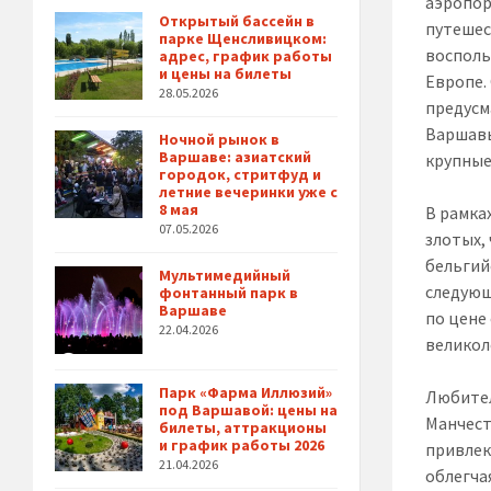
аэропор
Открытый бассейн в
путешес
парке Щенсливицком:
восполь
адрес, график работы
и цены на билеты
Европе.
28.05.2026
предусм
Варшавы
Ночной рынок в
Варшаве: азиатский
крупные
городок, стритфуд и
летние вечеринки уже с
8 мая
В рамка
07.05.2026
злотых,
бельгий
Мультимедийный
следующ
фонтанный парк в
Варшаве
по цене
22.04.2026
великол
Парк «Фарма Иллюзий»
Любител
под Варшавой: цены на
Манчест
билеты, аттракционы
и график работы 2026
привлек
21.04.2026
облегча