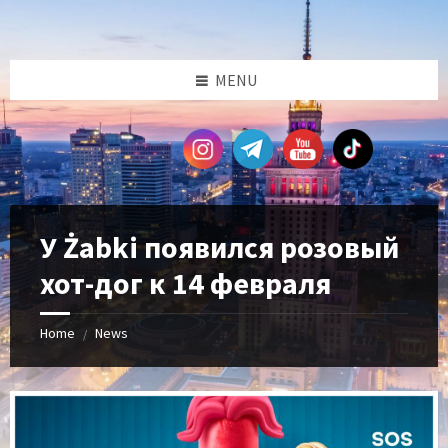
Skip
Skip
Skip
Skip
to
to
to
to
content
left
right
footer
sidebar
sidebar
MENU
У Żabki появился розовый
хот-дог к 14 февраля
Home
News
/