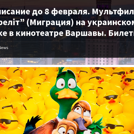
писание до 8 февраля. Мультфи
реліт” (Миграция) на украинско
ке в кинотеатре Варшавы. Биле
News