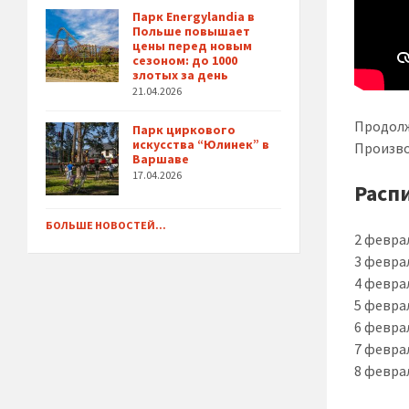
Парк Energylandia в
Польше повышает
цены перед новым
сезоном: до 1000
злотых за день
21.04.2026
Продолж
Парк циркового
искусства “Юлинек” в
Произво
Варшаве
17.04.2026
Расп
БОЛЬШЕ НОВОСТЕЙ...
2 феврал
3 феврал
4 феврал
5 феврал
6 феврал
7 феврал
8 феврал