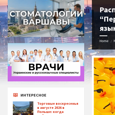
Рас
“Пе
язы
Home
/
ИНТЕРЕСНОЕ
Торговые воскресенья
в августе 2026 в
Польше: когда