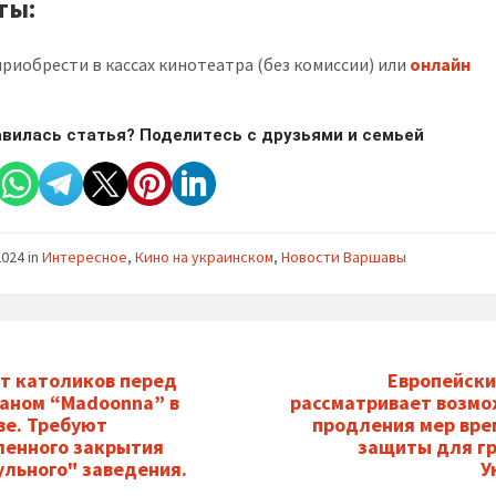
ты:
риобрести в кассах кинотеатра (без комиссии) или
онлайн
вилась статья? Поделитесь с друзьями и семьей
2024
in
Интересное
,
Кино на украинском
,
Новости Варшавы
т католиков перед
Европейски
аном “Madoonna” в
рассматривает возмо
е. Требуют
продления мер вр
енного закрытия
защиты для г
ульного" заведения.
У