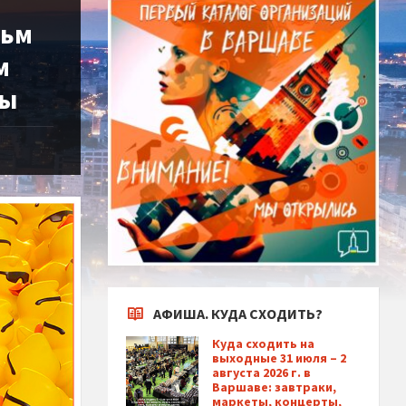
льм
м
ты
АФИША. КУДА СХОДИТЬ?
Куда сходить на
выходные 31 июля – 2
августа 2026 г. в
Варшаве: завтраки,
маркеты, концерты,