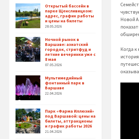
Семейст
Открытый бассейн в
парке Щенсливицком:
чувствуе
адрес, график работы
Новой А
и цены на билеты
показат
28.05.2026
обширен
Ночной рынок в
Варшаве: азиатский
Когда к
городок, стритфуд и
летние вечеринки уже с
история
8 мая
путешес
07.05.2026
оказыва
Мультимедийный
фонтанный парк в
Варшаве
22.04.2026
Парк «Фарма Иллюзий»
под Варшавой: цены на
билеты, аттракционы
и график работы 2026
21.04.2026