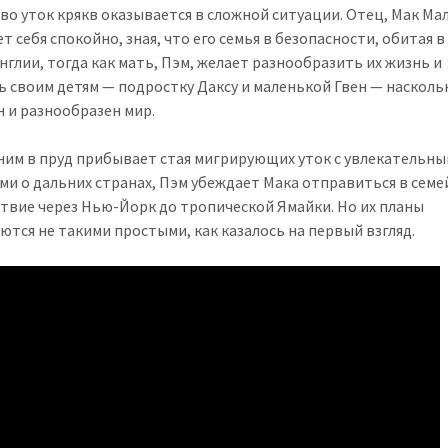
во уток крякв оказывается в сложной ситуации. Отец, Мак Ма
т себя спокойно, зная, что его семья в безопасности, обитая в
нглии, тогда как мать, Пэм, желает разнообразить их жизнь и
ь своим детям — подростку Даксу и маленькой Гвен — насколь
 и разнообразен мир.
 ним в пруд прибывает стая мигрирующих уток с увлекательн
ми о дальних странах, Пэм убеждает Мака отправиться в сем
твие через Нью-Йорк до тропической Ямайки. Но их планы
ются не такими простыми, как казалось на первый взгляд.