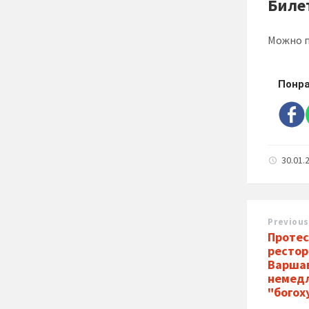
Биле
Можно п
Понра
30.01.
Previous
Протес
рестор
Варшав
немедл
"богох