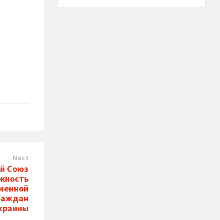
Next
й Союз
жность
еменной
раждан
краины