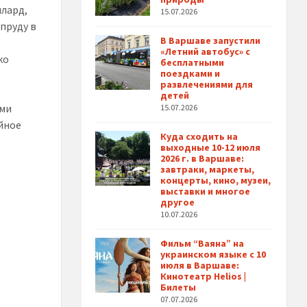
ллард,
15.07.2026
 пруду в
В Варшаве запустили
«Летний автобус» с
ко
бесплатными
поездками и
развлечениями для
детей
ыми
15.07.2026
ейное
Куда сходить на
выходные 10-12 июля
2026 г. в Варшаве:
завтраки, маркеты,
концерты, кино, музеи,
выставки и многое
другое
10.07.2026
Фильм “Ваяна” на
украинском языке с 10
июля в Варшаве:
Кинотеатр Helios |
Билеты
07.07.2026