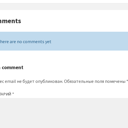
mments
here are no comments yet
a comment
ес email не будет опубликован.
Обязательные поля помечены
ТАРИЙ
*