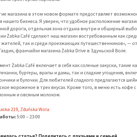
ие магазина в этом новом формате предоставляет возможно
я нашего бизнеса. Я уверен, что удобное расположение магази
ной дороги, отдельная зона отдыха внутри и обширный выб
ии Żabka Café сделают наш магазин востребованным как сред
 жителей, так и среди проезжающих путешественников», — о
Газдик, франчайзи магазина Żabka Drive в Здуньской Воле.
ент Żabka Café включает в себя как соленые закуски, такие ка
апеканки, бургеры, врапы и дамы, так и сладкие угощения, вклю
пончики и булочки. Для любителей сладкого предлагаются шейк
ское мороженое в трех вкусах. Кроме того, в меню есть кофе с
онным и овсяным молоком.
Łaska 219, Zduńska Wola
работы:
5:00 – 23:00
вилась статья? Поделитесь с друзьями и семьей