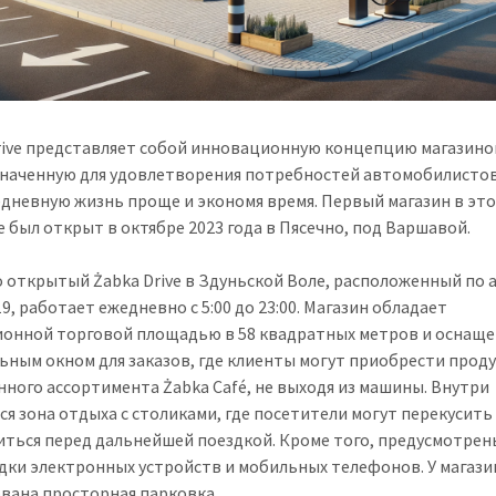
rive представляет собой инновационную концепцию магазино
наченную для удовлетворения потребностей автомобилистов
едневную жизнь проще и экономя время. Первый магазин в эт
 был открыт в октябре 2023 года в Пясечно, под Варшавой.
 открытый Żabka Drive в Здуньской Воле, расположенный по 
19, работает ежедневно с 5:00 до 23:00. Магазин обладает
онной торговой площадью в 58 квадратных метров и оснащ
ьным окном для заказов, где клиенты могут приобрести прод
нного ассортимента Żabka Café, не выходя из машины. Внутри
ся зона отдыха с столиками, где посетители могут перекусить
иться перед дальнейшей поездкой. Кроме того, предусмотрен
ядки электронных устройств и мобильных телефонов. У магази
вана просторная парковка.