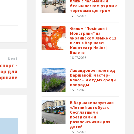
пляж с пальмами и
белым песком рядом с
торговым центром
17.07.2026
Фильм “Посіпаки і
Монстряки” на
украинском языке с 12
июля в Варшаве:
Кинотеатр Helios |
Билеты
16.07.2026
Next
спорт -
Лавандовое поле под
ор для
Варшавой: мастер-
аршаве
классы и отдых среди
природы
15.07.2026
В Варшаве запустили
«Летний автобус» с
бесплатными
поездками и
развлечениями для
детей
15.07.2026