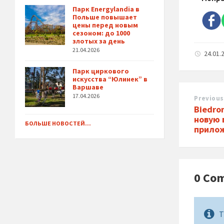
Парк Energylandia в
Польше повышает
цены перед новым
сезоном: до 1000
злотых за день
21.04.2026
24.01.
Парк циркового
искусства “Юлинек” в
Варшаве
17.04.2026
Previous
Biedro
новую 
БОЛЬШЕ НОВОСТЕЙ...
прило
0 Co
T