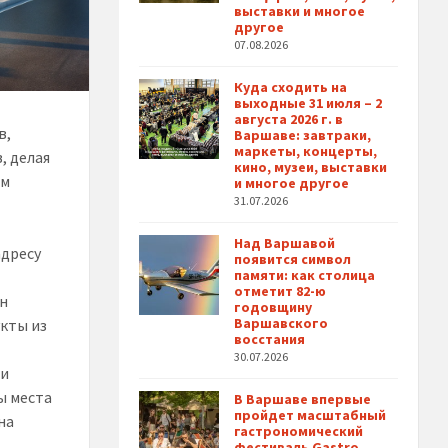
выставки и многое
другое
07.08.2026
Куда сходить на
выходные 31 июля – 2
августа 2026 г. в
в,
Варшаве: завтраки,
маркеты, концерты,
, делая
кино, музеи, выставки
ом
и многое другое
31.07.2026
Над Варшавой
адресу
появится символ
памяти: как столица
отметит 82-ю
ен
годовщину
Варшавского
укты из
восстания
30.07.2026
 и
ы места
В Варшаве впервые
пройдет масштабный
на
гастрономический
фестиваль Gastro