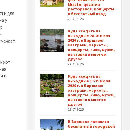
Miasto: десятки
ресторанов, концерты
сти для
и бесплатный вход
29.07.2026
на у
ор
Куда сходить на
и
выходные 24-26 июля
2026 г. в Варшаве:
тмечает
завтраки, маркеты,
концерты, кино, музеи,
выставки и многое
другое
к хот-
24.07.2026
чая
и и
Куда сходить на
выходные 17-19 июля
2026 г. в Варшаве:
завтраки, маркеты,
концерты, кино, музеи,
выставки и многое
другое
17.07.2026
В Варшаве появился
бесплатный городской