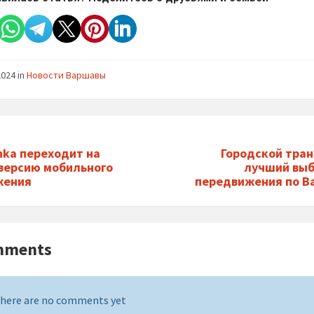
2024
in
Новости Варшавы
nka переходит на
Городской тран
версию мобильного
лучший выб
жения
передвижения по В
mments
here are no comments yet