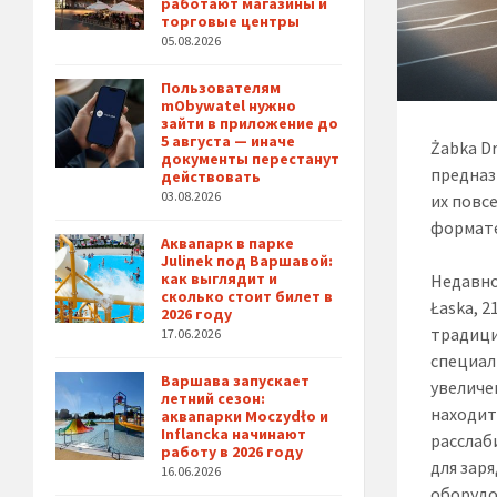
работают магазины и
торговые центры
05.08.2026
Пользователям
mObywatel нужно
зайти в приложение до
5 августа — иначе
Żabka D
документы перестанут
предназ
действовать
03.08.2026
их повс
формате
Аквапарк в парке
Julinek под Варшавой:
как выглядит и
Недавно
сколько стоит билет в
Łaska, 2
2026 году
традици
17.06.2026
специал
Варшава запускает
увеличе
летний сезон:
находит
аквапарки Moczydło и
Inflancka начинают
расслаб
работу в 2026 году
для зар
16.06.2026
оборудо