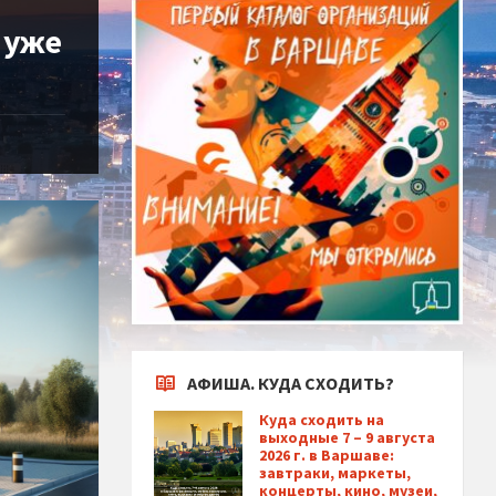
 уже
АФИША. КУДА СХОДИТЬ?
Куда сходить на
выходные 7 – 9 августа
2026 г. в Варшаве:
завтраки, маркеты,
концерты, кино, музеи,