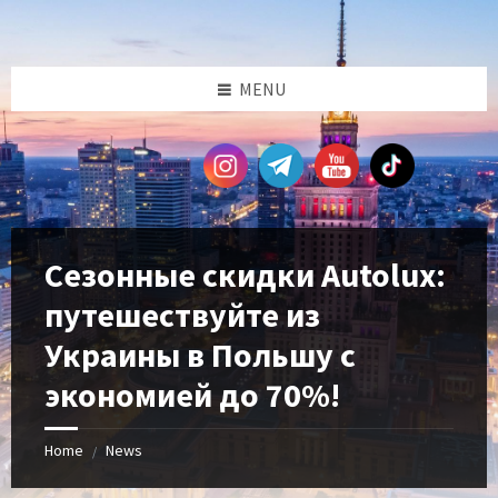
Skip
Skip
Skip
Skip
to
to
to
to
content
left
right
footer
sidebar
sidebar
MENU
Сезонные скидки Autolux:
путешествуйте из
Украины в Польшу с
экономией до 70%!
Home
News
/