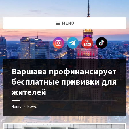
Skip
Skip
Skip
Skip
to
to
to
to
content
left
right
footer
sidebar
sidebar
MENU
Варшава профинансирует
бесплатные прививки для
жителей
Home
News
/