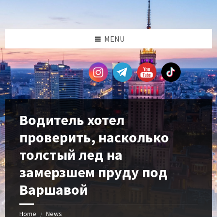
Skip
Skip
Skip
Skip
to
to
to
to
content
left
right
footer
sidebar
sidebar
MENU
Водитель хотел
проверить, насколько
толстый лед на
замерзшем пруду под
Варшавой
Home
News
/