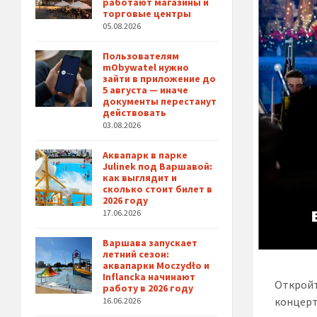
работают магазины и
торговые центры
05.08.2026
Пользователям
mObywatel нужно
зайти в приложение до
5 августа — иначе
документы перестанут
действовать
03.08.2026
Аквапарк в парке
Julinek под Варшавой:
как выглядит и
сколько стоит билет в
2026 году
17.06.2026
Варшава запускает
летний сезон:
аквапарки Moczydło и
Inflancka начинают
Откройт
работу в 2026 году
концерт
16.06.2026