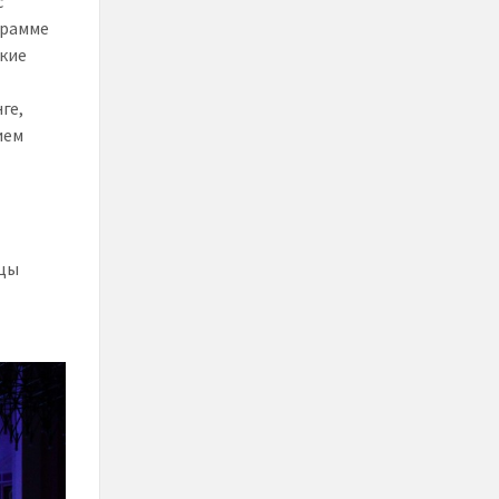
с
грамме
ские
ге,
ием
ицы