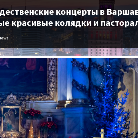
дественские концерты в Варшав
ые красивые колядки и пастора
News