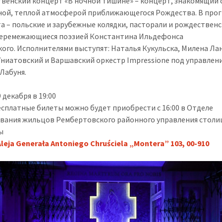
венский концерт «В ночной тишине» – концерт, знакомящий 
ной, теплой атмосферой приближающегося Рождества. В про
а – польские и зарубежные колядки, пасторали и рождествен
перемежающиеся поэзией Константина Ильдефонса
кого. Исполнителями выступят: Наталья Кукульска, Милена Лан
Униатовский и Варшавский оркестр Impressione под управлен
Лабуня.
 декабря в 19:00
сплатные билеты можно будет приобрести с 16:00 в Отделе
вания жильцов Рембертовского районного управления стол
ы
Aleja Generała Antoniego Chruściela „Montera” 103, 00-910