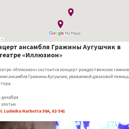
онцерт ансамбля Гражины Аугушчик в
театре «Иллюзион»
еатре «Иллюзион» состоится концерт рождественских гимнов
нии ансамбля Гражины Аугушчик, уважаемой джазовой певицы
тора.
 декабря
 злотых
ul. Ludwika Narbutta 50A, 02-541