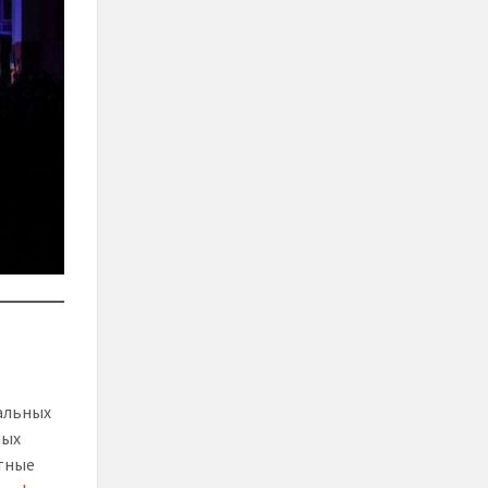
альных
мых
атные