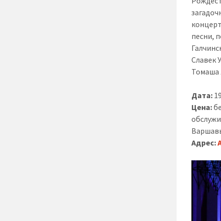
Рождест
загадоч
концерт
песни, 
Галчинс
Славек 
Томаша 
Дата:
19
Цена:
бе
обслужи
Варшав
Адрес: