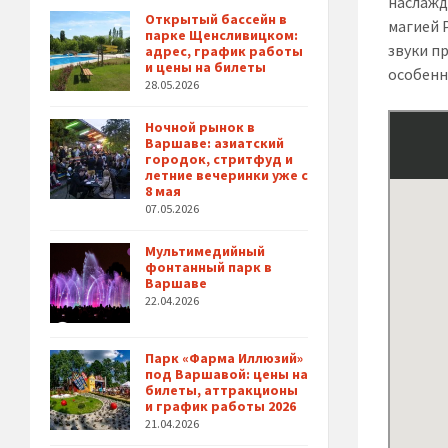
наслажд
Открытый бассейн в
магией 
парке Щенсливицком:
звуки п
адрес, график работы
и цены на билеты
особенн
28.05.2026
Ночной рынок в
Варшаве: азиатский
городок, стритфуд и
летние вечеринки уже с
8 мая
07.05.2026
Мультимедийный
фонтанный парк в
Варшаве
22.04.2026
Парк «Фарма Иллюзий»
под Варшавой: цены на
билеты, аттракционы
и график работы 2026
21.04.2026