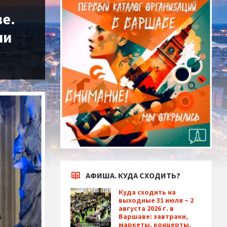
е.
ли
АФИША. КУДА СХОДИТЬ?
Куда сходить на
выходные 31 июля – 2
августа 2026 г. в
Варшаве: завтраки,
маркеты, концерты,