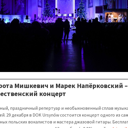
орота Мишкевич и Марек Напёрковский –
ественский концерт
ный, праздничный репертуар и необыкновенный сплав музык
ей. 29 декабря в DOK Ursynów состоится концерт одного из са
ных польских вокалистов и мастера джазовой гитары. Беспл