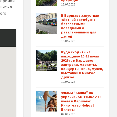
торимой
15.07.2026
шись в
того
В Варшаве запустили
«Летний автобус» с
бесплатными
поездками и
развлечениями для
детей
15.07.2026
Куда сходить на
выходные 10-12 июля
2026 г. в Варшаве:
завтраки, маркеты,
концерты, кино, музеи,
выставки и многое
другое
10.07.2026
Фильм “Ваяна” на
украинском языке с 10
июля в Варшаве:
Кинотеатр Helios |
Билеты
07.07.2026