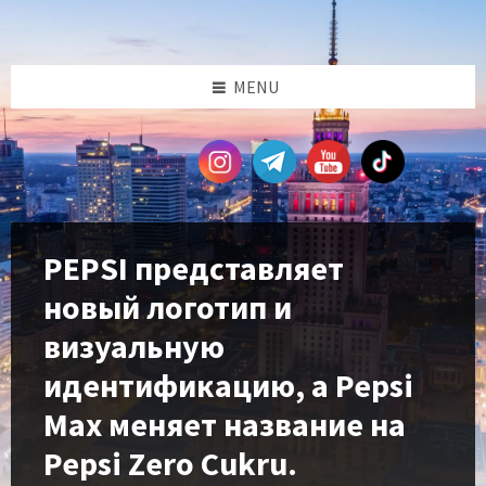
Skip
Skip
Skip
Skip
to
to
to
to
content
left
right
footer
sidebar
sidebar
MENU
PEPSI представляет
новый логотип и
визуальную
идентификацию, а Pepsi
Max меняет название на
Pepsi Zero Cukru.