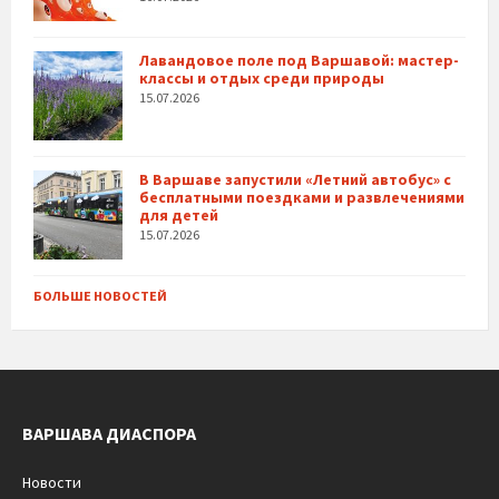
Лавандовое поле под Варшавой: мастер-
классы и отдых среди природы
15.07.2026
В Варшаве запустили «Летний автобус» с
бесплатными поездками и развлечениями
для детей
15.07.2026
БОЛЬШЕ НОВОСТЕЙ
ВАРШАВА ДИАСПОРА
Новости