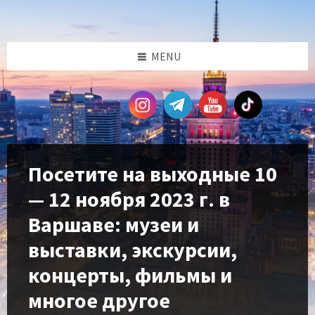
Skip
Skip
Skip
Skip
to
to
to
to
content
left
right
footer
sidebar
sidebar
MENU
Посетите на выходные 10
— 12 ноября 2023 г. в
Варшаве: музеи и
выставки, экскурсии,
концерты, фильмы и
многое другое