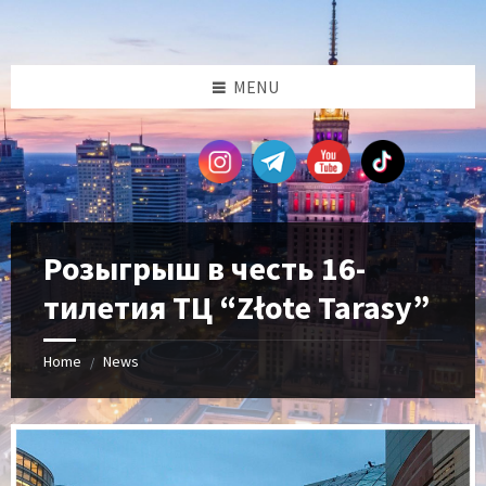
Skip
Skip
Skip
Skip
to
to
to
to
content
left
right
footer
sidebar
sidebar
MENU
Розыгрыш в честь 16-
тилетия ТЦ “Złote Tarasy”
Home
News
/