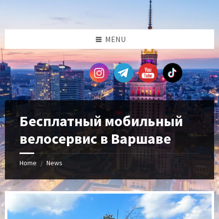
Skip
Skip
Skip
Skip
to
to
to
to
content
left
right
footer
sidebar
sidebar
MENU
Бесплатный мобильный
велосервис в Варшаве
Home
News
/