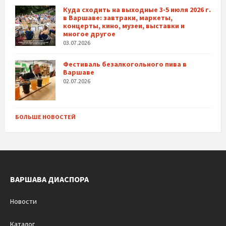
Куда сходить на выходные 3-5 июля 2026 г.
в Варшаве: завтраки, маркеты,
концерты, кино, музеи, выставки и
многое другое
03.07.2026
Фестиваль безалкогольного пива в
Варшаве
02.07.2026
БОЛЬШЕ НОВОСТЕЙ
ВАРШАВА ДИАСПОРА
Новости
Каталог