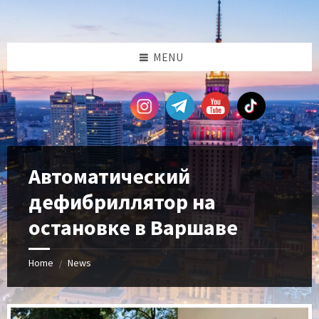
Skip
Skip
Skip
Skip
to
to
to
to
content
left
right
footer
sidebar
sidebar
MENU
Автоматический
дефибриллятор на
остановке в Варшаве
Home
News
/