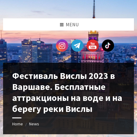
Skip
Skip
Skip
Skip
to
to
to
to
content
left
right
footer
sidebar
sidebar
MENU
Фестиваль Вислы 2023 в
Варшаве. Бесплатные
аттракционы на воде и на
берегу реки Вислы
Home
News
/