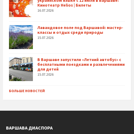
украинском языке с 12 июля в Варшаве:
Кинотеатр Helios | Билеты
16.07.2026
Лавандовое поле под Варшавой: мастер-
классы и отдых среди природы
15.07.2026
В Варшаве запустили «Летний автобус» с
бесплатными поездками и развлечениями
для детей
15.07.2026
БОЛЬШЕ НОВОСТЕЙ
ВАРШАВА ДИАСПОРА