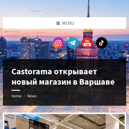
Skip
Skip
Skip
Skip
to
to
to
to
content
left
right
footer
sidebar
sidebar
MENU
Castorama открывает
новый магазин в Варшаве
Home
News
/