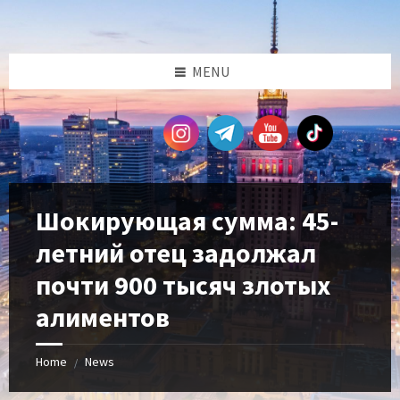
Skip
Skip
Skip
Skip
to
to
to
to
content
left
right
footer
sidebar
sidebar
MENU
Шокирующая сумма: 45-
летний отец задолжал
почти 900 тысяч злотых
алиментов
Home
News
/